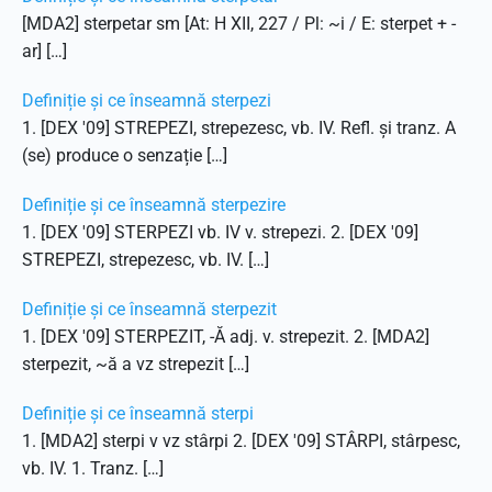
[MDA2] sterpetar sm [At: H XII, 227 / Pl: ~i / E: sterpet + -
ar] […]
Definiție și ce înseamnă sterpezi
1. [DEX '09] STREPEZI, strepezesc, vb. IV. Refl. și tranz. A
(se) produce o senzație […]
Definiție și ce înseamnă sterpezire
1. [DEX '09] STERPEZI vb. IV v. strepezi. 2. [DEX '09]
STREPEZI, strepezesc, vb. IV. […]
Definiție și ce înseamnă sterpezit
1. [DEX '09] STERPEZIT, -Ă adj. v. strepezit. 2. [MDA2]
sterpezit, ~ă a vz strepezit […]
Definiție și ce înseamnă sterpi
1. [MDA2] sterpi v vz stârpi 2. [DEX '09] STÂRPI, stârpesc,
vb. IV. 1. Tranz. […]