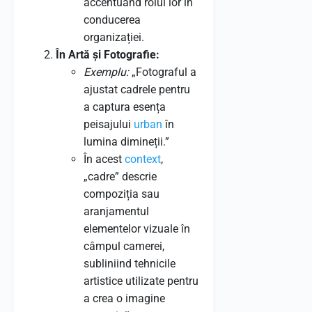
accentuând rolul lor în
conducerea
organizației.
În Artă și Fotografie:
Exemplu:
„Fotograful a
ajustat cadrele pentru
a captura esența
peisajului
urban
în
lumina dimineții.”
În acest
context
,
„cadre” descrie
compoziția sau
aranjamentul
elementelor vizuale în
câmpul camerei,
subliniind tehnicile
artistice utilizate pentru
a crea o imagine