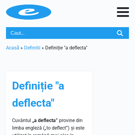
Acasã
»
Definitii
»
Definiție "a deflecta"
Definiție "a
deflecta"
Cuvântul
„a deflecta”
provine din
limba engleză („to deflect”) și este