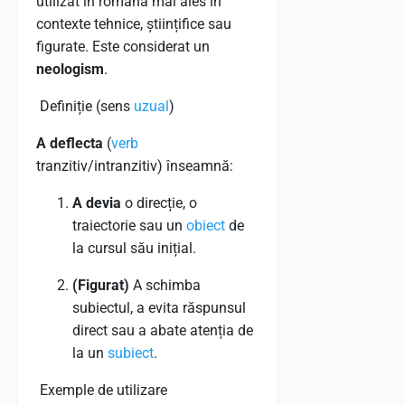
utilizat în română mai ales în
contexte tehnice, științifice sau
figurate. Este considerat un
neologism
.
Definiție (sens
uzual
)
A deflecta
(
verb
tranzitiv/intranzitiv) înseamnă:
A devia
o direcție, o
traiectorie sau un
obiect
de
la cursul său inițial.
(Figurat)
A schimba
subiectul, a evita răspunsul
direct sau a abate atenția de
la un
subiect
.
Exemple de utilizare