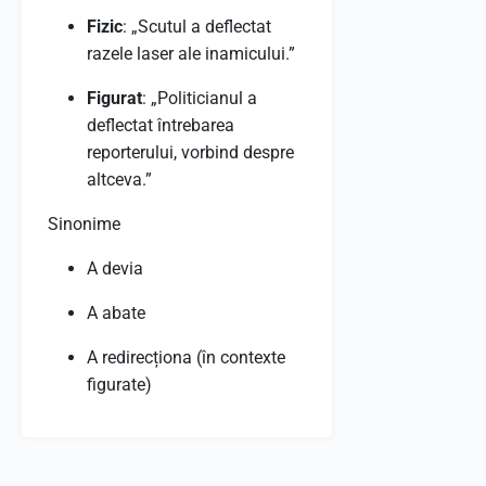
Fizic
: „Scutul a deflectat
razele laser ale inamicului.”
Figurat
: „Politicianul a
deflectat întrebarea
reporterului, vorbind despre
altceva.”
Sinonime
A devia
A abate
A redirecționa (în contexte
figurate)