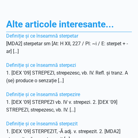
Alte articole interesante...
Definiție și ce înseamnă sterpetar
[MDA2] sterpetar sm [At: H XII, 227 / Pl: ~i / E: sterpet + -
ar] […]
Definiție și ce înseamnă sterpezi
1. [DEX '09] STREPEZI, strepezesc, vb. IV. Refl. și tranz. A
(se) produce o senzație […]
Definiție și ce înseamnă sterpezire
1. [DEX '09] STERPEZI vb. IV v. strepezi. 2. [DEX '09]
STREPEZI, strepezesc, vb. IV. […]
Definiție și ce înseamnă sterpezit
1. [DEX '09] STERPEZIT, -Ă adj. v. strepezit. 2. [MDA2]