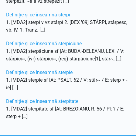
sterpezit, ~ă a vz strepezit […]
Definiție și ce înseamnă sterpi
1. [MDA2] sterpi v vz stârpi 2. [DEX '09] STÂRPI, stârpesc,
vb. IV. 1. Tranz. […]
Definiție și ce înseamnă sterpiciune
1. [MDA2] sterpăciune sf [At: BUDAI-DELEANU, LEX. / V:
stârpici~, (îvr) stărpici~, (reg) stărpăciune[1], stăr~, […]
Definiție și ce înseamnă sterpie
1. [MDA2] sterpie sf [At: PSALT. 62 / V: stâr~ / E: sterp + -
ie] […]
Definiție și ce înseamnă sterpitate
1. [MDA2] sterpitate sf [At: BREZOIANU, R. 56 / Pl: ? / E:
sterp + […]