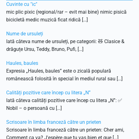
Cuvinte cu "ic"
mic plic pixic (regional/rar – evit mai bine) nimic pisică
bicicletă medic muzică ficat ridică […]
Nume de ursuleți
Iată câteva nume de ursuleți, pe categorii: 🧸 Clasice &
drăguțe Ursu, Teddy, Bruno, Pufi, […]
Haules, baules
Expresia „Haules, baules” este o zicală populară
românească folosită în special în mediul rural sau […]
Calități pozitive care încep cu litera „N”
Iată câteva calități pozitive care încep cu litera „N”: ✅
Nobil – o persoană cu […]
Scrisoare în limba franceză către un prieten
Scrisoare în limba franceză către un prieten: Cher ami,
Comment ça va? J'espère que tu vas bien et que […]