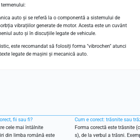
a termenului:
anica auto și se referă la o componentă a sistemului de
sorbția vibrațiilor generate de motor. Acesta este un cuvânt
eniul auto și în discuțiile legate de vehicule.
vistic, este recomandat să folosiți forma "vibrochen" atunci
exte legate de mașini și mecanică auto.
rect, fii sau fi?
Cum e corect: trăsnite sau tră
re cele mai întâlnite
Forma corectă este trăsnite (c
ri din limba română este
s), de la verbul a trăsni. Exemp