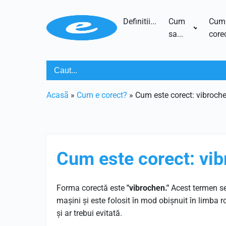
Definitii...
Cum
Cum
sa...
corec
Acasã
»
Cum e corect?
»
Cum este corect: vibroch
Cum este corect: vib
Forma corectă este
"vibrochen."
Acest termen se 
mașini și este folosit în mod obișnuit în limba 
și ar trebui evitată.