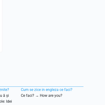
znite?
Cum se zice in engleza ce faci?
u ă și
Ce faci? → How are you?
le: Idei