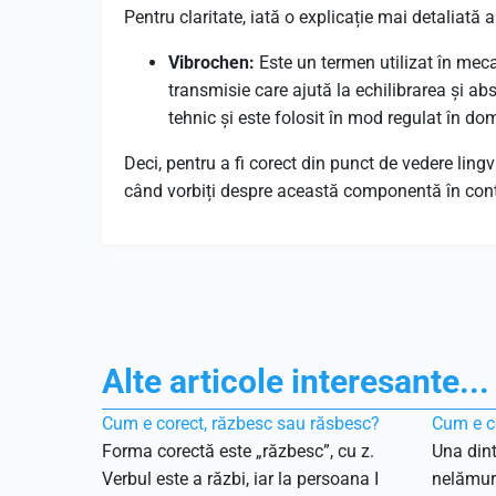
Pentru claritate, iată o explicație mai detaliată 
Vibrochen:
Este un termen utilizat în mec
transmisie care ajută la echilibrarea și ab
tehnic și este folosit în mod regulat în dom
Deci, pentru a fi corect din punct de vedere ling
când vorbiți despre această componentă în cont
Alte articole interesante...
Cum e corect, răzbesc sau răsbesc?
Cum e co
Forma corectă este „răzbesc”, cu z.
Una dint
Verbul este a răzbi, iar la persoana I
nelămuri