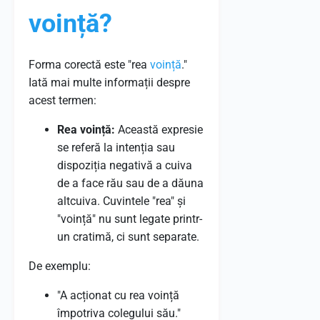
voință?
Forma corectă este "rea
voință
."
Iată mai multe informații despre
acest termen:
Rea voință:
Această expresie
se referă la intenția sau
dispoziția negativă a cuiva
de a face rău sau de a dăuna
altcuiva. Cuvintele "rea" și
"voință" nu sunt legate printr-
un cratimă, ci sunt separate.
De exemplu:
"A acționat cu rea voință
împotriva colegului său."