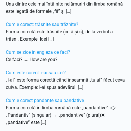
Una dintre cele mai întâlnite nelămuriri din limba română
este legată de formele „fii” și […]
Cum e corect: trăsnite sau trăznite?
Forma corectă este trăsnite (cu ă și s), de la verbul a
trăsni. Exemple: Idei […]
Cum se zice in engleza ce faci?
Ce faci? → How are you?
Cum este corect: i-ai sau ia-i?
„i-ai” este forma corectă când înseamnă „tu ai” făcut ceva
cuiva. Exemple: I-ai spus adevărul. […]
Cum e corect pandante sau pandative
Forma corectă în limba română este „pandantive”. 👉
„Pandantiv” (singular) → „pandantive” (plural)❌
„pandative” este […]