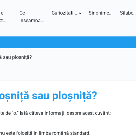
 e
Ce
Curiozitati...
Sinonime...
Silabe..
t...
inseamna...
ă sau ploșniță?
oșniță sau ploșniță?
nte de "o." Iată câteva informații despre acest cuvânt:
 nu este folosită în limba română standard.