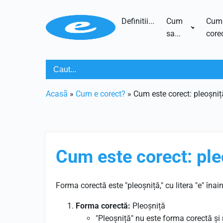
Definitii...
Cum
Cum
sa...
corec
Acasã
»
Cum e corect?
»
Cum este corect: pleoșniț
Cum este corect: ple
Forma corectă este "pleoșniță," cu litera "e" înai
Forma corectă:
Pleoșniță
"Pleoșniță" nu este forma corectă și