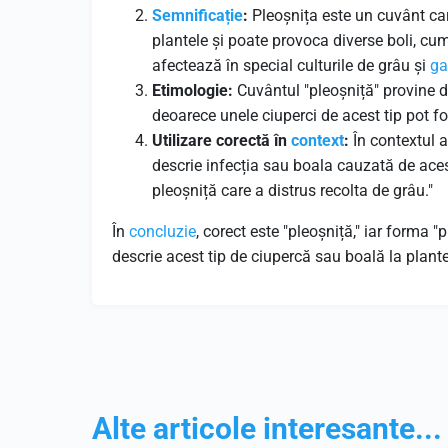
Semnificație
:
Pleoșnița este un cuvânt car
plantele și poate provoca diverse boli, cu
afectează în special culturile de grâu și
ga
Etimologie:
Cuvântul "pleoșniță" provine di
deoarece unele ciuperci de acest tip pot f
Utilizare corectă în
context
:
În contextul a
descrie infecția sau boala cauzată de aces
pleoșniță care a distrus recolta de grâu."
În
concluzie
, corect este "pleoșniță," iar forma 
descrie acest tip de ciupercă sau boală la plante
Alte articole interesante...