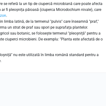
e se referă la un tip de ciupercă microbiană care poate afecta
m ar fi pleoșnița păioasă (ciuperca Microdochium nivale), care
zon
.
n limba latină, de la termenul "pulvis" care înseamnă "praf,"
orma un strat de praf sau spori pe suprafața plantelor.
gricol sau botanic, se folosește termenul "pleoșniță" pentru a
te ciuperci microbieni. De exemplu: "Planta este afectată de o
"ploșniță" nu este utilizată în limba română standard pentru a
.