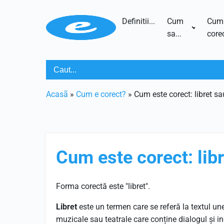
Definitii...
Cum
Cum
sa...
corec
Acasã
»
Cum e corect?
»
Cum este corect: libret sau
Cum este corect: libr
Forma corectă este "libret".
Libret
este un termen care se referă la textul une
muzicale sau teatrale care conține dialogul și i