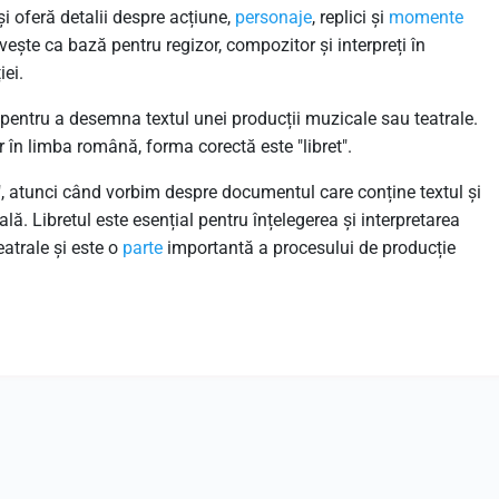
și oferă detalii despre acțiune,
personaje
, replici și
momente
rvește ca bază pentru regizor, compozitor și interpreți în
iei.
entru a desemna textul unei producții muzicale sau teatrale.
ar în limba română, forma corectă este "libret".
", atunci când vorbim despre documentul care conține textul și
lă. Libretul este esențial pentru înțelegerea și interpretarea
eatrale și este o
parte
importantă a procesului de producție