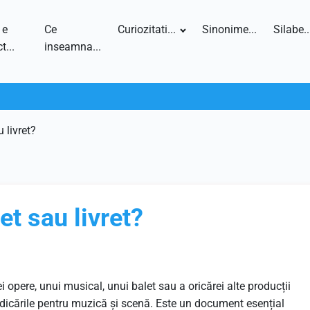
 e
Ce
Curiozitati...
Sinonime...
Silabe..
t...
inseamna...
 livret?
et sau livret?
i opere, unui musical, unui balet sau a oricărei alte producții
ndicările pentru muzică și scenă. Este un document esențial