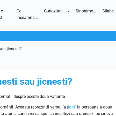
 e
Ce
Curiozitati...
Sinonime...
Silabe..
t...
inseamna...
sau jicnesti?
esti sau jicnesti?
formații despre aceste două variante:
 română. Aceasta reprezintă verbul "a
jigni
" la persoana a doua
ită atunci când vrei să spui că insultezi sau ofensezi pe cineva