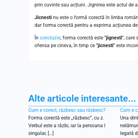
prin cuvinte sau acțiuni. Jignirea este actul de
Jicnesti
nu este o formă corectă în limba română.
dar forma corectă pentru a exprima acțiunea de a 
În
concluzie
, forma corectă este
"jignesti"
, care
ofensa pe cineva, în timp ce
"jicnesti"
este incor
Alte articole interesante...
Cum e corect, răzbesc sau răsbesc?
Cum e co
Forma corectă este „răzbesc”, cu z.
Una dint
Verbul este a răzbi, iar la persoana I
nelămuri
singular, […]
legată de