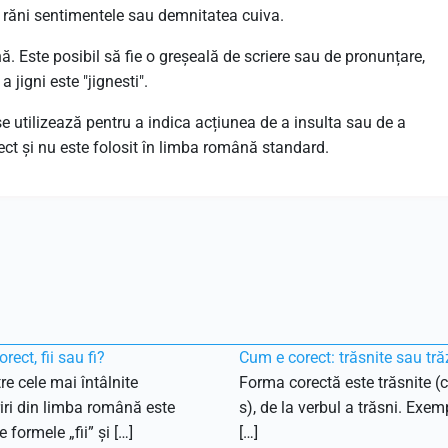
 a răni sentimentele sau demnitatea cuiva.
 Este posibil să fie o greșeală de scriere sau de pronunțare,
jigni este "jignesti".
 se utilizează pentru a indica acțiunea de a insulta sau de a
ect și nu este folosit în limba română standard.
rect, fii sau fi?
Cum e corect: trăsnite sau tră
re cele mai întâlnite
Forma corectă este trăsnite (c
ri din limba română este
s), de la verbul a trăsni. Exemp
 formele „fii” și […]
[…]