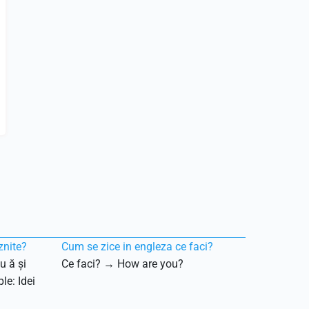
znite?
Cum se zice in engleza ce faci?
u ă și
Ce faci? → How are you?
le: Idei