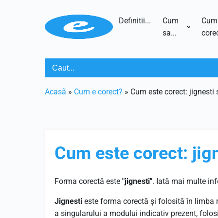
Definitii...
Cum
Cum
sa...
corec
Acasã
»
Cum e corect?
»
Cum este corect: jignesti 
Cum este corect: jign
Forma corectă este
"jignesti"
. Iată mai multe in
Jignesti
este forma corectă și folosită în limba
a singularului a modului indicativ prezent, folos