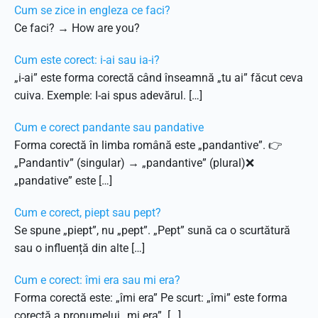
Cum se zice in engleza ce faci?
Ce faci? → How are you?
Cum este corect: i-ai sau ia-i?
„i-ai” este forma corectă când înseamnă „tu ai” făcut ceva
cuiva. Exemple: I-ai spus adevărul. […]
Cum e corect pandante sau pandative
Forma corectă în limba română este „pandantive”. 👉
„Pandantiv” (singular) → „pandantive” (plural)❌
„pandative” este […]
Cum e corect, piept sau pept?
Se spune „piept”, nu „pept”. „Pept” sună ca o scurtătură
sau o influență din alte […]
Cum e corect: îmi era sau mi era?
Forma corectă este: „îmi era” Pe scurt: „îmi” este forma
corectă a pronumelui „mi era” […]