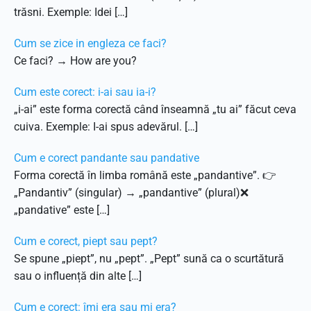
trăsni. Exemple: Idei […]
Cum se zice in engleza ce faci?
Ce faci? → How are you?
Cum este corect: i-ai sau ia-i?
„i-ai” este forma corectă când înseamnă „tu ai” făcut ceva
cuiva. Exemple: I-ai spus adevărul. […]
Cum e corect pandante sau pandative
Forma corectă în limba română este „pandantive”. 👉
„Pandantiv” (singular) → „pandantive” (plural)❌
„pandative” este […]
Cum e corect, piept sau pept?
Se spune „piept”, nu „pept”. „Pept” sună ca o scurtătură
sau o influență din alte […]
Cum e corect: îmi era sau mi era?