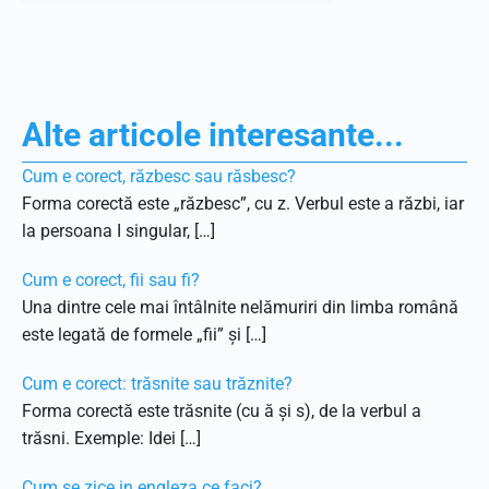
Alte articole interesante...
Cum e corect, răzbesc sau răsbesc?
Forma corectă este „răzbesc”, cu z. Verbul este a răzbi, iar
la persoana I singular, […]
Cum e corect, fii sau fi?
Una dintre cele mai întâlnite nelămuriri din limba română
este legată de formele „fii” și […]
Cum e corect: trăsnite sau trăznite?
Forma corectă este trăsnite (cu ă și s), de la verbul a
trăsni. Exemple: Idei […]
Cum se zice in engleza ce faci?