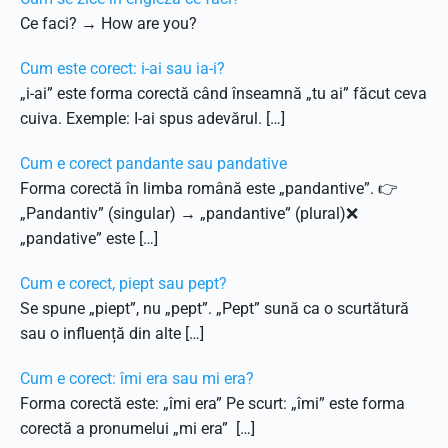
Ce faci? → How are you?
Cum este corect: i-ai sau ia-i?
„i-ai” este forma corectă când înseamnă „tu ai” făcut ceva
cuiva. Exemple: I-ai spus adevărul. […]
Cum e corect pandante sau pandative
Forma corectă în limba română este „pandantive”. 👉
„Pandantiv” (singular) → „pandantive” (plural)❌
„pandative” este […]
Cum e corect, piept sau pept?
Se spune „piept”, nu „pept”. „Pept” sună ca o scurtătură
sau o influență din alte […]
Cum e corect: îmi era sau mi era?
Forma corectă este: „îmi era” Pe scurt: „îmi” este forma
corectă a pronumelui „mi era” […]