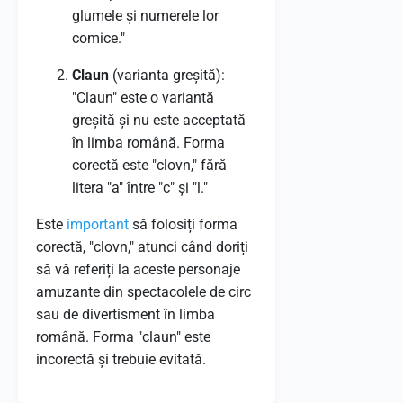
glumele și numerele lor
comice."
Claun
(varianta greșită):
"Claun" este o variantă
greșită și nu este acceptată
în limba română. Forma
corectă este "clovn," fără
litera "a" între "c" și "l."
Este
important
să folosiți forma
corectă, "clovn," atunci când doriți
să vă referiți la aceste personaje
amuzante din spectacolele de circ
sau de divertisment în limba
română. Forma "claun" este
incorectă și trebuie evitată.