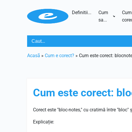
Definitii...
Cum
Cum
sa...
corec
Acasã
»
Cum e corect?
»
Cum este corect: blocnot
Cum este corect: bl
Corect este "bloc-notes," cu cratimă între "bloc" ș
Explicație: