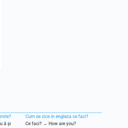
znite?
Cum se zice in engleza ce faci?
u ă și
Ce faci? → How are you?