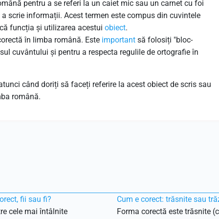
omână pentru a se referi la un caiet mic sau un carnet cu foi
ru a scrie informații. Acest termen este compus din cuvintele
ică funcția și utilizarea acestui
obiect
.
corectă în limba română. Este
important
să folosiți "bloc-
ul cuvântului și pentru a respecta regulile de ortografie în
atunci când doriți să faceți referire la acest obiect de scris sau
imba română.
rect, fii sau fi?
Cum e corect: trăsnite sau tră
re cele mai întâlnite
Forma corectă este trăsnite (c