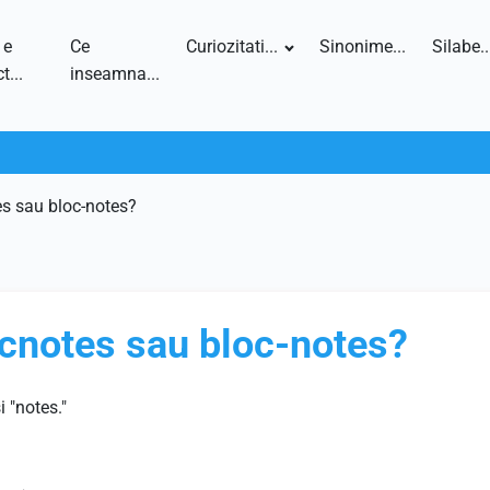
 e
Ce
Curiozitati...
Sinonime...
Silabe..
t...
inseamna...
es sau bloc-notes?
ocnotes sau bloc-notes?
i "notes."