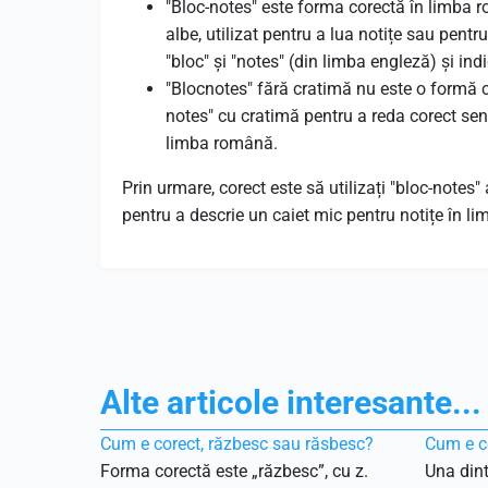
"Bloc-notes" este forma corectă în limba r
albe, utilizat pentru a lua notițe sau pent
"bloc" și "notes" (din limba engleză) și ind
"Blocnotes" fără cratimă nu este o formă 
notes" cu cratimă pentru a reda corect sens
limba română.
Prin urmare, corect este să utilizați "bloc-notes" 
pentru a descrie un caiet mic pentru notițe în l
Alte articole interesante...
Cum e corect, răzbesc sau răsbesc?
Cum e co
Forma corectă este „răzbesc”, cu z.
Una dint