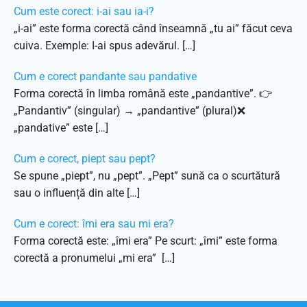
Cum este corect: i-ai sau ia-i?
„i-ai” este forma corectă când înseamnă „tu ai” făcut ceva
cuiva. Exemple: I-ai spus adevărul. […]
Cum e corect pandante sau pandative
Forma corectă în limba română este „pandantive”. 👉
„Pandantiv” (singular) → „pandantive” (plural)❌
„pandative” este […]
Cum e corect, piept sau pept?
Se spune „piept”, nu „pept”. „Pept” sună ca o scurtătură
sau o influență din alte […]
Cum e corect: îmi era sau mi era?
Forma corectă este: „îmi era” Pe scurt: „îmi” este forma
corectă a pronumelui „mi era” […]