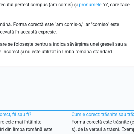
 trecutul perfect compus (am comis) și
pronumele
"o", care face
mână. Forma corectă este "am comis-o," iar "comiso" este
ecvată în această expresie.
care se folosește pentru a indica săvârșirea unei greșeli sau a
 incorect și nu este utilizat în limba română standard.
rect, fii sau fi?
Cum e corect: trăsnite sau tră
re cele mai întâlnite
Forma corectă este trăsnite (c
ri din limba română este
s), de la verbul a trăsni. Exemp