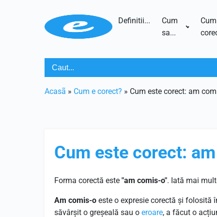
Definitii...
Cum
Cum
sa...
corec
Acasã
»
Cum e corect?
»
Cum este corect: am com
Cum este corect: a
Forma corectă este
"am comis-o"
. Iată mai mul
Am comis-o
este o expresie corectă și folosită
săvârșit o greșeală sau o
eroare
, a făcut o acți