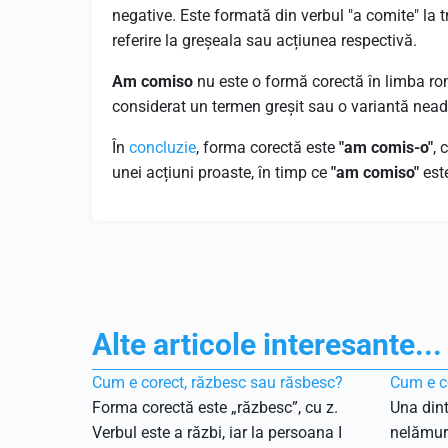
negative. Este formată din verbul "a comite" la
referire la greșeala sau acțiunea respectivă.
Am comiso
nu este o formă corectă în limba ro
considerat un termen greșit sau o variantă nead
În
concluzie
, forma corectă este
"am comis-o"
, 
unei acțiuni proaste, în timp ce
"am comiso"
este
Alte articole interesante...
Cum e corect, răzbesc sau răsbesc?
Cum e co
Forma corectă este „răzbesc”, cu z.
Una dint
Verbul este a răzbi, iar la persoana I
nelămuri