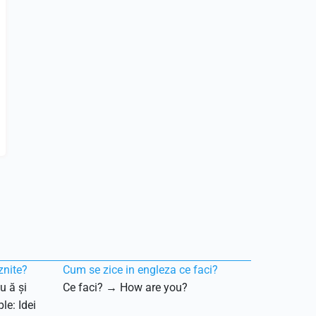
znite?
Cum se zice in engleza ce faci?
u ă și
Ce faci? → How are you?
le: Idei