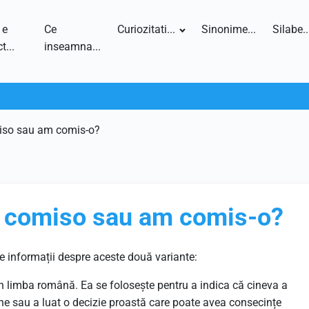
 e
Ce
Curiozitati...
Sinonime...
Silabe..
t...
inseamna...
iso sau am comis-o?
m comiso sau am comis-o?
te informații despre aceste două variante:
 în limba română. Ea se folosește pentru a indica că cineva a
une sau a luat o decizie proastă care poate avea consecințe