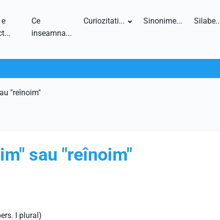
 e
Ce
Curiozitati...
Sinonime...
Silabe..
t...
inseamna...
au "reînoim"
im" sau "reînoim"
ers. I plural)