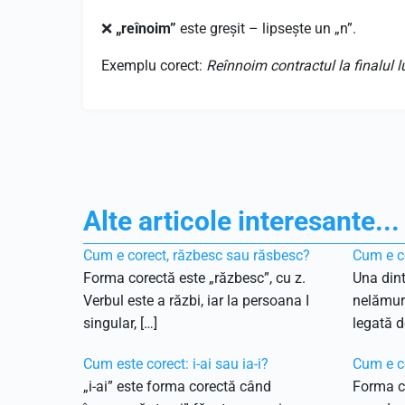
❌
„reînoim”
este greșit – lipsește un „n”.
Exemplu corect:
Reînnoim contractul la finalul lu
Alte articole interesante...
Cum e corect, răzbesc sau răsbesc?
Cum e co
Forma corectă este „răzbesc”, cu z.
Una dint
Verbul este a răzbi, iar la persoana I
nelămuri
singular, […]
legată de
Cum este corect: i-ai sau ia-i?
Cum e c
„i-ai” este forma corectă când
Forma c