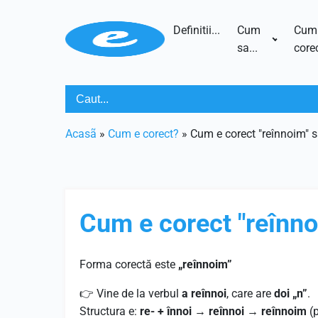
Definitii...
Cum
Cum
sa...
corec
Acasã
»
Cum e corect?
»
Cum e corect "reînnoim" s
Cum e corect "reînno
Forma corectă este
„reînnoim”
👉 Vine de la verbul
a reînnoi
, care are
doi „n”
.
Structura e:
re- + înnoi
→
reînnoi
→
reînnoim
(p