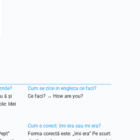
znite?
Cum se zice in engleza ce faci?
u ă și
Ce faci? → How are you?
le: Idei
Cum e corect: îmi era sau mi era?
Pept”
Forma corectă este: „îmi era” Pe scurt: