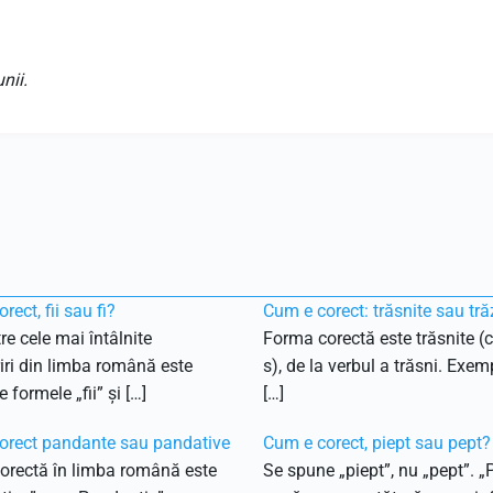
nii.
rect, fii sau fi?
Cum e corect: trăsnite sau tră
re cele mai întâlnite
Forma corectă este trăsnite (c
ri din limba română este
s), de la verbul a trăsni. Exemp
 formele „fii” și […]
[…]
orect pandante sau pandative
Cum e corect, piept sau pept?
orectă în limba română este
Se spune „piept”, nu „pept”. „