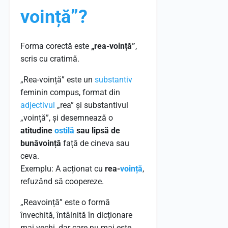
voință”?
Forma corectă este
„rea-voință”
,
scris cu cratimă.
„Rea-voință” este un
substantiv
feminin compus, format din
adjectivul
„rea” și substantivul
„voință”, și desemnează o
atitudine
ostilă
sau lipsă de
bunăvoință
față de cineva sau
ceva.
Exemplu: A acționat cu
rea-
voință
,
refuzând să coopereze.
„Reavoință” este o formă
învechită, întâlnită în dicționare
mai vechi, dar care nu mai este