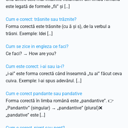
este legată de formele „fii” și […]
Cum e corect: trăsnite sau trăznite?
Forma corectă este trăsnite (cu ă și s), de la verbul a
trăsni. Exemple: Idei […]
Cum se zice in engleza ce faci?
Ce faci? → How are you?
Cum este corect: i-ai sau ia-i?
„i-ai” este forma corectă când înseamnă „tu ai” făcut ceva
cuiva. Exemple: I-ai spus adevărul. […]
Cum e corect pandante sau pandative
Forma corectă în limba română este „pandantive”. 👉
„Pandantiv” (singular) → „pandantive” (plural)❌
„pandative” este […]
Cum e corect, piept sau pept?