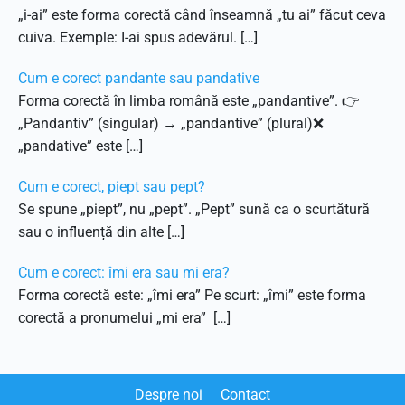
„i-ai” este forma corectă când înseamnă „tu ai” făcut ceva
cuiva. Exemple: I-ai spus adevărul. […]
Cum e corect pandante sau pandative
Forma corectă în limba română este „pandantive”. 👉
„Pandantiv” (singular) → „pandantive” (plural)❌
„pandative” este […]
Cum e corect, piept sau pept?
Se spune „piept”, nu „pept”. „Pept” sună ca o scurtătură
sau o influență din alte […]
Cum e corect: îmi era sau mi era?
Forma corectă este: „îmi era” Pe scurt: „îmi” este forma
corectă a pronumelui „mi era” […]
Despre noi
Contact