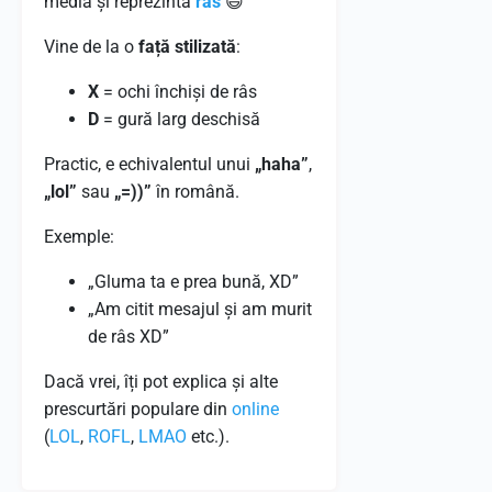
media și reprezintă
râs
😄
Vine de la o
față stilizată
:
X
= ochi închiși de râs
D
= gură larg deschisă
Practic, e echivalentul unui
„haha”
,
„lol”
sau
„=))”
în română.
Exemple:
„Gluma ta e prea bună, XD”
„Am citit mesajul și am murit
de râs XD”
Dacă vrei, îți pot explica și alte
prescurtări populare din
online
(
LOL
,
ROFL
,
LMAO
etc.).