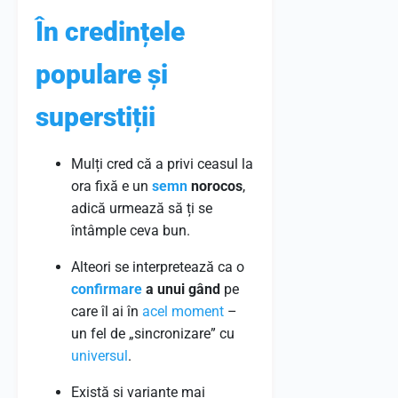
În credințele
populare și
superstiții
Mulți cred că a privi ceasul la
ora fixă e un
semn
norocos
,
adică urmează să ți se
întâmple ceva bun.
Alteori se interpretează ca o
confirmare
a unui gând
pe
care îl ai în
acel
moment
–
un fel de „sincronizare” cu
universul
.
Există și variante mai