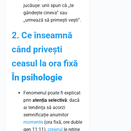
jucăușe: unii spun că „te
gândește cineva” sau
„urmează să primești vești”.
2. Ce înseamnă
când privești
ceasul la ora fixă
În psihologie
Fenomenul poate fi explicat
prin
atenția selectivă
: dacă
ai tendința să acorzi
semnificație anumitor
momente
(ora fixă, ore duble
gen 11:11),
creierul
le reține