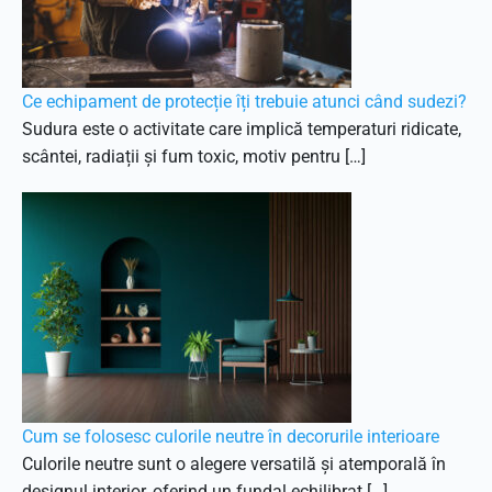
Ce echipament de protecție îți trebuie atunci când sudezi?
Sudura este o activitate care implică temperaturi ridicate,
scântei, radiații și fum toxic, motiv pentru […]
Cum se folosesc culorile neutre în decorurile interioare
Culorile neutre sunt o alegere versatilă și atemporală în
designul interior, oferind un fundal echilibrat […]