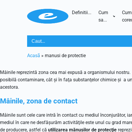
Definitii...
Cum
Cum
sa...
corec
Acasã
»
manusi de protectie
Mâinile reprezintă zona cea mai expusă a organismului nostru. Exp
posibilă contaminare, cât şi în faţa substanţelor chimice şi a umi
acestora.
Mâinile, zona de contact
Mâinile sunt cele care intră în contact cu mediul înconjurător, i
mediul în care ne desfăşurăm activităţile este unul cu grad mare
de producere, astfel că
utilizarea mănuşilor de protecţie
reprezi