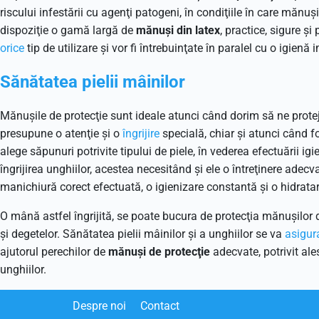
riscului infestării cu agenţi patogeni, în condiţiile în care mănu
dispoziţie o gamă largă de
mănuşi din latex
, practice, sigure ş
orice
tip de utilizare şi vor fi întrebuinţate în paralel cu o igienă
Sănătatea pielii mâinilor
Mănuşile de protecţie sunt ideale atunci când dorim să ne protej
presupune o atenţie şi o
îngrijire
specială, chiar şi atunci când 
alege săpunuri potrivite tipului de piele, în vederea efectuării i
îngrijirea unghiilor, acestea necesitând şi ele o întreţinere adec
manichiură corect efectuată, o igienizare constantă şi o hidratar
O mână astfel îngrijită, se poate bucura de protecţia mănuşilor d
şi degetelor. Sănătatea pielii mâinilor şi a unghiilor se va
asigur
ajutorul perechilor de
mănuşi de protecţie
adecvate, potrivit ale
unghiilor.
Despre noi
Contact