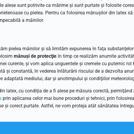
şile alese sunt potrivite ca mărime şi sunt purtate şi folosite cor
i prietenoase cu pielea. Pentru ca folosirea mănuşilor din latex s
 impecabilă a mâinilor.
ăm pielea mâinilor şi să limităm expunerea în faţa substanţelor 
folosim
mănuşi de protecţie
în timp ce realizăm anumite activităţ
gienei curente, şi vom aplica unguentele şi cremele cu puternic rol
vată şi constantă, în vederea înlăturării riscului de a dezvolta a
e adaptată mediului, dar şi anotimpului şi condiţiilor meteorolog
in latex, cu condiţia de a fi alese pe măsura corectă, permiţând 
a
prin aplicarea celor mai bune proceduri şi tehnici, prin folosirea
se şi corect purtate. Astfel, ne vom proteja atât sănătatea întregu