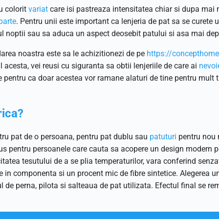
 colorit
variat
care isi pastreaza intensitatea chiar si dupa mai
parte
. Pentru unii este important ca lenjeria de pat sa se curete u
l noptii sau sa aduca un aspect deosebit patului si asa mai dep
darea noastra este sa le achizitionezi de pe
https://concepthome.r
lul acesta, vei reusi cu siguranta sa obtii lenjeriile de care ai
nevoi
te pentru ca doar acestea vor ramane alaturi de tine pentru mult t
rica?
pentru pat de o persoana, pentru pat dublu sau
patuturi
pentru nou 
plus pentru persoanele care cauta sa acopere un design modern p
tatea tesutului de a se plia temperaturilor, vara conferind senza
re in componenta si un procent mic de fibre sintetice. Alegerea 
ul de perna, pilota si salteaua de pat utilizata. Efectul final se r