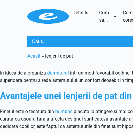
Definitii...
Cum
Cum
sa...
corec
Acasã
»
lenjerii de pat
In ideea de a organiza
dormitorul
intr-un mod favorabil odihnei t
superioara pentru a reda asternutului un confort deosebit in timpu
Avantajele unei lenjerii de pat din
Finetul este o tesatura din
bumbac
placuta la atingere si mai co
curatarea usoara fara a afecta designul sunt cateva avantaje ale
dedicata copiilor, este faptul ca asternuturile din finet sunt hipo