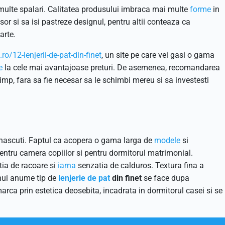
 multe spalari. Calitatea produsului imbraca mai multe
forme
in
sor si sa isi pastreze designul, pentru altii conteaza ca
arte.
o/12-lenjerii-de-pat-din-finet
, un site pe care vei gasi o gama
e
la cele mai avantajoase preturi. De asemenea, recomandarea
imp, fara sa fie necesar sa le schimbi mereu si sa investesti
nascuti. Faptul ca acopera o gama larga de
modele
si
entru camera copiilor si pentru dormitorul matrimonial.
tia de racoare si
iarna
senzatia de calduros. Textura fina a
unui anume tip de
lenjerie de pat
din finet
se face dupa
emarca prin estetica deosebita, incadrata in dormitorul casei si se