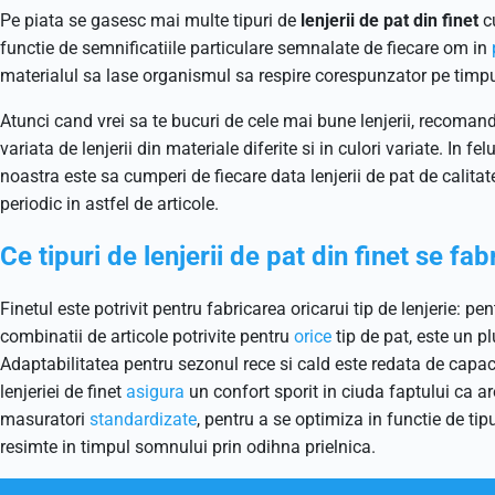
Pe piata se gasesc mai multe tipuri de
lenjerii de pat din finet
cu
functie de semnificatiile particulare semnalate de fiecare om in
materialul sa lase organismul sa respire corespunzator pe timpu
Atunci cand vrei sa te bucuri de cele mai bune lenjerii, recoman
variata de lenjerii din materiale diferite si in culori variate. In fe
noastra este sa cumperi de fiecare data lenjerii de pat de calita
periodic in astfel de articole.
Ce tipuri de lenjerii de pat din finet se fab
Finetul este potrivit pentru fabricarea oricarui tip de lenjerie: 
combinatii de articole potrivite pentru
orice
tip de pat, este un 
Adaptabilitatea pentru sezonul rece si cald este redata de capaci
lenjeriei de finet
asigura
un confort sporit in ciuda faptului ca a
masuratori
standardizate
, pentru a se optimiza in functie de tip
resimte in timpul somnului prin odihna prielnica.