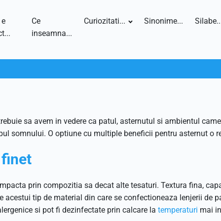
 e
Ce
Curiozitati...
Sinonime...
Silabe..
t...
inseamna...
rebuie sa avem in vedere ca patul, asternutul si ambientul camere
l somnului. O optiune cu multiple beneficii pentru asternut o repr
 finet
mpacta prin compozitia sa decat alte tesaturi. Textura fina, capac
 acestui tip de material din care se confectioneaza lenjerii de p
alergenice si pot fi dezinfectate prin calcare la
temperaturi
mai in