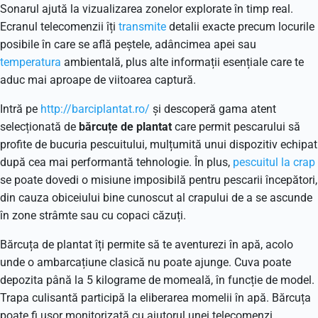
Sonarul ajută la vizualizarea zonelor explorate în timp real.
Ecranul telecomenzii îți
transmite
detalii exacte precum locurile
posibile în care se află peștele, adâncimea apei sau
temperatura
ambientală, plus alte informații esențiale care te
aduc mai aproape de viitoarea captură.
Intră pe
http://barciplantat.ro/
și descoperă gama atent
selecționată de
bărcuțe de plantat
care permit pescarului să
profite de bucuria pescuitului, mulțumită unui dispozitiv echipat
după cea mai performantă tehnologie. În plus,
pescuitul la crap
se poate dovedi o misiune imposibilă pentru pescarii începători,
din cauza obiceiului bine cunoscut al crapului de a se ascunde
în zone strâmte sau cu copaci căzuți.
Bărcuța de plantat îți permite să te aventurezi în apă, acolo
unde o ambarcațiune clasică nu poate ajunge. Cuva poate
depozita până la 5 kilograme de momeală, în funcție de model.
Trapa culisantă participă la eliberarea momelii în apă. Bărcuța
poate fi ușor monitorizată cu ajutorul unei telecomenzi