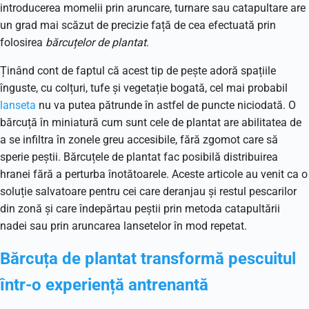
introducerea momelii prin aruncare, turnare sau catapultare are
un grad mai scăzut de precizie față de cea efectuată prin
folosirea
bărcuțelor de plantat
.
Ținând cont de faptul că acest tip de pește adoră spațiile
înguste, cu colțuri, tufe și vegetație bogată, cel mai probabil
lanseta
nu va putea pătrunde în astfel de puncte niciodată. O
bărcuță în miniatură cum sunt cele de plantat are abilitatea de
a se infiltra în zonele greu accesibile, fără zgomot care să
sperie peștii. Bărcuțele de plantat fac posibilă distribuirea
hranei fără a perturba înotătoarele. Aceste articole au venit ca o
soluție salvatoare pentru cei care deranjau și restul pescarilor
din zonă și care îndepărtau peștii prin metoda catapultării
nadei sau prin aruncarea lansetelor în mod repetat.
Bărcuța de plantat transformă pescuitul
într-o experiență antrenantă