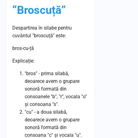
“Broscuță”
Despartirea în silabe pentru
cuvântul "broscuță" este:
bros-cu-ță
Explicație:
"bros" - prima silabă,
deoarece avem o grupare
sonoră formată din
consoanele "b", "r", vocala "o"
și consoana "s".
"cu" - a doua silabă,
deoarece avem o grupare
sonoră formată din
consoana "c" și vocala "u".