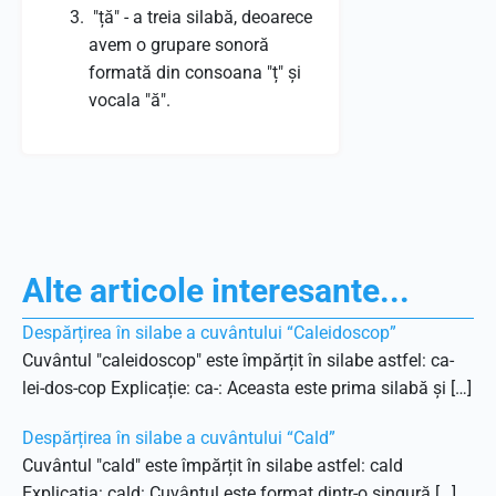
"ță" - a treia silabă, deoarece
avem o grupare sonoră
formată din consoana "ț" și
vocala "ă".
Alte articole interesante...
Despărțirea în silabe a cuvântului “Caleidoscop”
Cuvântul "caleidoscop" este împărțit în silabe astfel: ca-
lei-dos-cop Explicație: ca-: Aceasta este prima silabă și […]
Despărțirea în silabe a cuvântului “Cald”
Cuvântul "cald" este împărțit în silabe astfel: cald
Explicația: cald: Cuvântul este format dintr-o singură […]