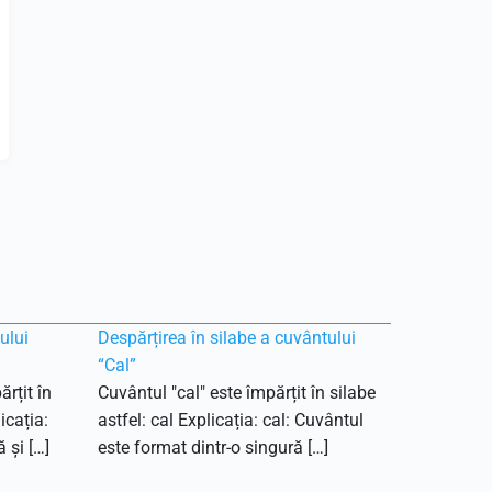
ului
Despărțirea în silabe a cuvântului
“Cal”
rțit în
Cuvântul "cal" este împărțit în silabe
icația:
astfel: cal Explicația: cal: Cuvântul
 și […]
este format dintr-o singură […]