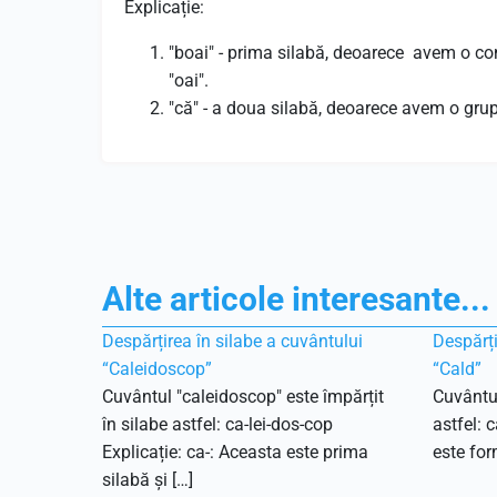
Explicație:
"boai" - prima silabă, deoarece avem o c
"oai".
"că" - a doua silabă, deoarece avem o gru
Alte articole interesante...
Despărțirea în silabe a cuvântului
Despărți
“Caleidoscop”
“Cald”
Cuvântul "caleidoscop" este împărțit
Cuvântul
în silabe astfel: ca-lei-dos-cop
astfel: 
Explicație: ca-: Aceasta este prima
este for
silabă și […]