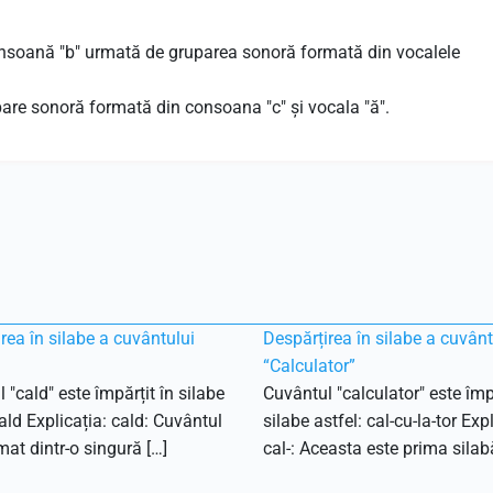
onsoană "b" urmată de gruparea sonoră formată din vocalele
pare sonoră formată din consoana "c" și vocala "ă".
rea în silabe a cuvântului
Despărțirea în silabe a cuvânt
“Calculator”
 "cald" este împărțit în silabe
Cuvântul "calculator" este împă
cald Explicația: cald: Cuvântul
silabe astfel: cal-cu-la-tor Expl
mat dintr-o singură […]
cal-: Aceasta este prima silabă