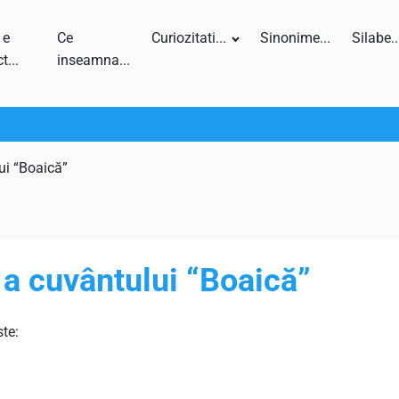
 e
Ce
Curiozitati...
Sinonime...
Silabe..
t...
inseamna...
ui “Boaică”
 a cuvântului “Boaică”
ste: