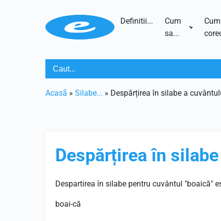
Definitii...
Cum
Cum
sa...
corec
Acasã
»
Silabe...
»
Despărțirea în silabe a cuvântul
Despărțirea în silabe
Despartirea în silabe pentru cuvântul "boaică" e
boai-că