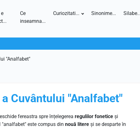
 e
Ce
Curiozitati...
Sinonime...
Silabe..
t...
inseamna...
ui "Analfabet"
 a Cuvântului "Analfabet"
eschide fereastra spre înțelegerea
regulilor fonetice
și
l "analfabet" este compus din
nouă litere
și se desparte în