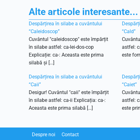
Alte articole interesante...
Despărțirea în silabe a cuvântului
Despărți
“Caleidoscop”
“Cald”
Cuvântul "caleidoscop" este împărțit
Cuvântul
în silabe astfel: ca-lei-dos-cop
astfel: 
Explicație: ca-: Aceasta este prima
este for
silabă și […]
Despărțirea în silabe a cuvântului
Despărți
“Caii”
“Caiet”
Desigur! Cuvântul "caii" este împărțit
Cuvântul
în silabe astfel: ca-ii Explicația: ca-:
astfel: c
Aceasta este prima silabă […]
este pri
Despre noi
Contact