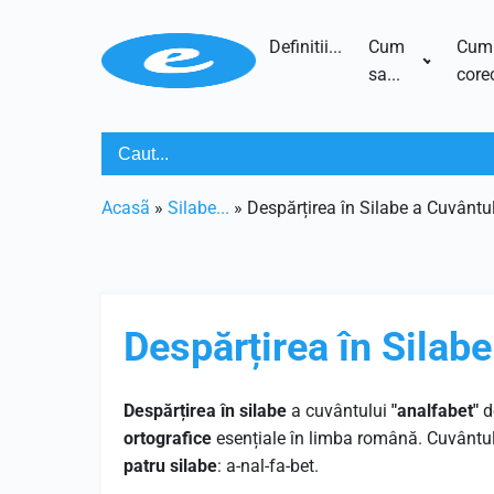
Definitii...
Cum
Cum
sa...
corec
Acasã
»
Silabe...
»
Despărțirea în Silabe a Cuvântul
Despărțirea în Silabe
Despărțirea în silabe
a cuvântului
"analfabet"
d
ortografice
esențiale în limba română. Cuvântu
patru silabe
: a-nal-fa-bet.