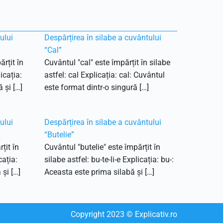
ului
Despărțirea în silabe a cuvântului
“Cal”
rțit în
Cuvântul "cal" este împărțit în silabe
icația:
astfel: cal Explicația: cal: Cuvântul
 și […]
este format dintr-o singură […]
ului
Despărțirea în silabe a cuvântului
“Butelie”
țit în
Cuvântul "butelie" este împărțit în
cația:
silabe astfel: bu-te-li-e Explicația: bu-:
 și […]
Aceasta este prima silabă și […]
Copyright
2023
© Explicativ.ro