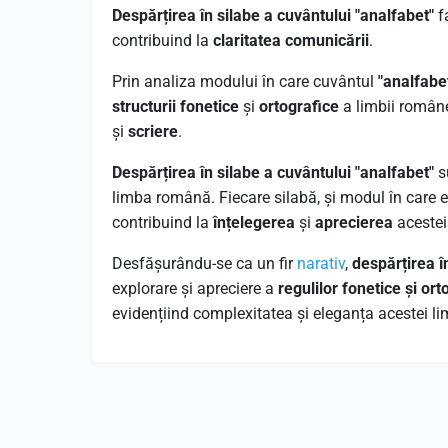
Despărțirea în silabe a cuvântului "analfabet"
f
contribuind la
claritatea comunicării
.
Prin analiza modului în care cuvântul
"analfabe
structurii fonetice
și
ortografice
a limbii române
și
scriere
.
Despărțirea în silabe a cuvântului "analfabet"
s
limba română. Fiecare silabă, și modul în care e
contribuind la
înțelegerea
și
aprecierea
acestei
Desfășurându-se ca un fir
narativ
,
despărțirea î
explorare și apreciere a
regulilor fonetice și ort
evidențiind complexitatea și eleganța acestei li