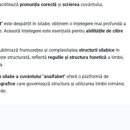
acilitează
pronunția corectă
și
scrierea
cuvântului,
t"
este despărțit în silabe, obținem o înțelegere mai profundă a
. Această înțelegere este esențială pentru
abilitățile de citire
ubliniază frumusețea și complexitatea
structurii silabice
în
ste structurată, reflectă
regulile și structura fonetică
a limbii,
a.
n silabe a cuvântului "analfabet"
oferă o platformă de
ografice
care guvernează structura și utilizarea limbii române,
mbi.