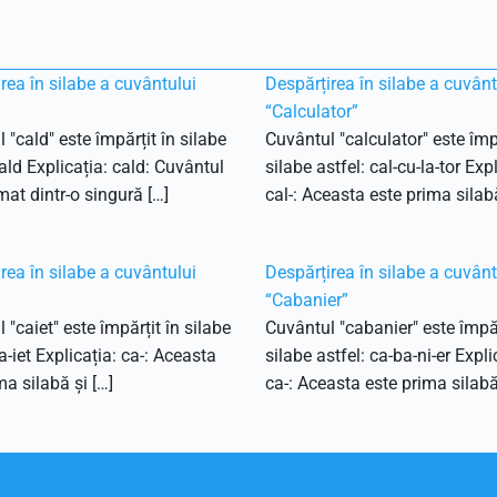
rea în silabe a cuvântului
Despărțirea în silabe a cuvânt
“Calculator”
 "cald" este împărțit în silabe
Cuvântul "calculator" este împă
cald Explicația: cald: Cuvântul
silabe astfel: cal-cu-la-tor Expl
mat dintr-o singură […]
cal-: Aceasta este prima silabă
rea în silabe a cuvântului
Despărțirea în silabe a cuvânt
“Cabanier”
 "caiet" este împărțit în silabe
Cuvântul "cabanier" este împăr
a-iet Explicația: ca-: Aceasta
silabe astfel: ca-ba-ni-er Expli
ma silabă și […]
ca-: Aceasta este prima silabă