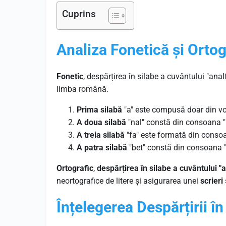
Cuprins
Analiza Fonetică și Ortog
Fonetic
, despărțirea în silabe a cuvântului "ana
limba română.
Prima silabă
"a" este compusă doar din vo
A doua silabă
"nal" constă din consoana "n
A treia silabă
"fa" este formată din consoa
A patra silabă
"bet" constă din consoana "b
Ortografic
,
despărțirea în silabe a cuvântului "
neortografice de litere și asigurarea unei
scrieri
Înțelegerea Despărțirii în