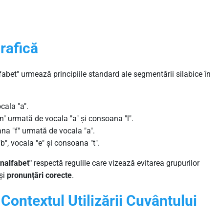
rafică
lfabet" urmează principiile standard ale segmentării silabice în
cala "a".
" urmată de vocala "a" și consoana "l".
na "f" urmată de vocala "a".
", vocala "e" și consoana "t".
analfabet"
respectă regulile care vizează evitarea grupurilor
și
pronunțări corecte
.
 Contextul Utilizării Cuvântului