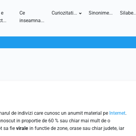
 e
Ce
Curiozitati...
Sinonime...
Silabe..
t...
inseamna...
numarul de indivizi care cunosc un anumit material pe
Internet
.
unoscut in proportie de 60 % sau chiar mai mult de o
t sa fie
virale
in functie de zone, orase sau chiar judete, iar