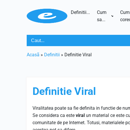
Definitii...
Cum
Cum
sa...
corec
Acasã
»
Definitii
»
Definitie Viral
Definitie Viral
Viralitatea poate sa fie definita in functie de 
Se considera ca este
viral
un material ce este c
comunitate de pe Internet. Totusi, materialele po
acestea pot sa difere.