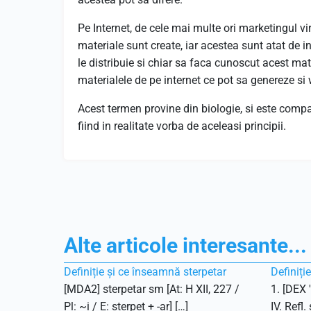
Pe Internet, de cele mai multe ori marketingul vi
materiale sunt create, iar acestea sunt atat de in
le distribuie si chiar sa faca cunoscut acest mater
materialele de pe internet ce pot sa genereze s
Acest termen provine din biologie, si este compa
fiind in realitate vorba de aceleasi principii.
Alte articole interesante...
Definiție și ce înseamnă sterpetar
Definiți
[MDA2] sterpetar sm [At: H XII, 227 /
1. [DEX 
Pl: ~i / E: sterpet + -ar] […]
IV. Refl.