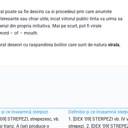
ral poate sa fie descris ca si procedeul prin care anumite
teresante sau chiar utile, incat viitorul public tinta va urma sa
ial din propria initiativa. Mai pe scurt, pot fi virale
i word – of – mouth.
rat deseori cu raspandirea bolilor care sunt de natura
virala
,
e și ce înseamnă sterpezi
Definiție și ce înseamnă sterp
'09] STREPEZI, strepezesc, vb.
1. [DEX '09] STERPEZI vb. IV v
 și tranz. A (se) produce o
strepezi. 2. [DEX '09] STREPEZ