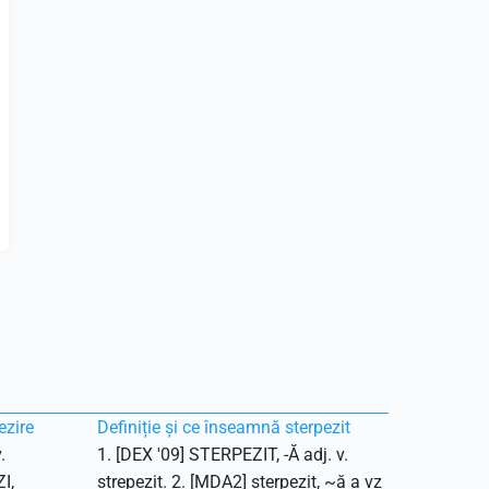
ezire
Definiție și ce înseamnă sterpezit
.
1. [DEX '09] STERPEZIT, -Ă adj. v.
I,
strepezit. 2. [MDA2] sterpezit, ~ă a vz