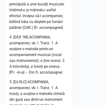
principală a unei bucăți muzicale
întărind-o și mărindu-i astfel
efectul: începui să-l acompaniez,
bătînd toba cu deștele pe fundul
pălăriei (CAR.) [fr. accompagner].
4. [DEX '98] ACOMPANIA,
acompaniez, vb. I. Tranz. 1. A
susține o melodie printr-un
acompaniament muzical (vocal
sau instrumental); a ține isonul. 2.
A întovărăși, a însoți pe cineva.
[Pr.: -ni-a] – Din fr. accompagner.
5. [DLRLC] ACOMPANIA,
acompaniez, vb. I. Tranz. 1. A
însoți, a susține o melodie cîntată
din gură sau dintr-un instrument