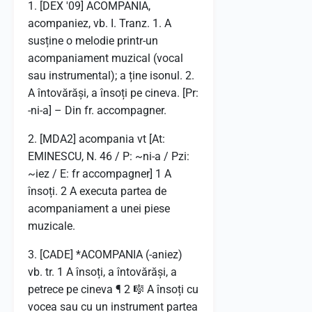
1. [DEX '09] ACOMPANIA,
acompaniez, vb. I. Tranz. 1. A
susține o melodie printr-un
acompaniament muzical (vocal
sau instrumental); a ține isonul. 2.
A întovărăși, a însoți pe cineva. [Pr:
-ni-a] – Din fr. accompagner.
2. [MDA2] acompania vt [At:
EMINESCU, N. 46 / P: ~ni-a / Pzi:
~iez / E: fr accompagner] 1 A
însoți. 2 A executa partea de
acompaniament a unei piese
muzicale.
3. [CADE] *ACOMPANIA (-aniez)
vb. tr. 1 A însoți, a întovărăși, a
petrece pe cineva ¶ 2 🎼 A însoți cu
vocea sau cu un instrument partea