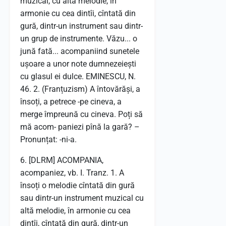
muzical, cu altă melodie, în
armonie cu cea dintîi, cîntată din
gură, dintr-un instrument sau dintr-
un grup de instrumente. Văzu... o
jună fată... acompaniind sunetele
ușoare a unor note dumnezeiești
cu glasul ei dulce. EMINESCU, N.
46. 2. (Franțuzism) A întovărăși, a
însoți, a petrece -pe cineva, a
merge împreună cu cineva. Poți să
mă acom- paniezi pînă la gară? –
Pronunțat: -ni-a.
6. [DLRM] ACOMPANIA,
acompaniez, vb. I. Tranz. 1. A
însoți o melodie cîntată din gură
sau dintr-un instrument muzical cu
altă melodie, în armonie cu cea
dintîi, cîntată din gură, dintr-un