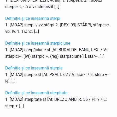
1. [DEX '09] STERPEZIT, -Ă adj. v. strepezit. 2. [MDA2]
sterpezit, ~ă a vz strepezit […]
Definiție și ce înseamnă sterpi
1. [MDA2] sterpi v vz stârpi 2. [DEX '09] STÂRPI, stârpesc,
vb. IV. 1. Tranz. […]
Definiție și ce înseamnă sterpiciune
1. [MDA2] sterpăciune sf [At: BUDAI-DELEANU, LEX. / V:
stârpici~, (îvr) stărpici~, (reg) stărpăciune[1], stăr~, […]
Definiție și ce înseamnă sterpie
1. [MDA2] sterpie sf [At: PSALT. 62 / V: stâr~ / E: sterp + -
ie] […]
Definiție și ce înseamnă sterpitate
1. [MDA2] sterpitate sf [At: BREZOIANU, R. 56 / Pl: ? / E:
sterp + […]