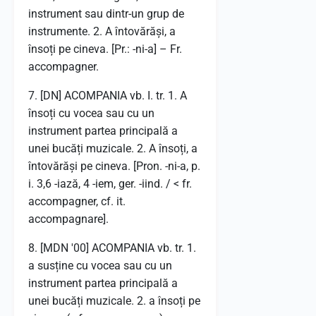
instrument sau dintr-un grup de
instrumente. 2. A întovărăși, a
însoți pe cineva. [Pr.: -ni-a] – Fr.
accompagner.
7. [DN] ACOMPANIA vb. I. tr. 1. A
însoți cu vocea sau cu un
instrument partea principală a
unei bucăți muzicale. 2. A însoți, a
întovărăși pe cineva. [Pron. -ni-a, p.
i. 3,6 -iază, 4 -iem, ger. -iind. / < fr.
accompagner, cf. it.
accompagnare].
8. [MDN '00] ACOMPANIA vb. tr. 1.
a susține cu vocea sau cu un
instrument partea principală a
unei bucăți muzicale. 2. a însoți pe