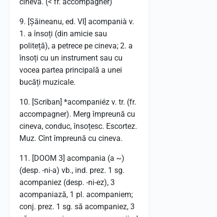
cineva. (< fr. accompagner)
9. [Șăineanu, ed. VI] acompanià v.
1. a însoți (din amicie sau
politeță), a petrece pe cineva; 2. a
însoți cu un instrument sau cu
vocea partea principală a unei
bucăți muzicale.
10. [Scriban] *acompaniéz v. tr. (fr.
accompagner). Merg împreună cu
cineva, conduc, însoțesc. Escortez.
Muz. Cînt împreună cu cineva.
11. [DOOM 3] acompania (a ~)
(desp. -ni-a) vb., ind. prez. 1 sg.
acompaniez (desp. -ni-ez), 3
acompaniază, 1 pl. acompaniem;
conj. prez. 1 sg. să acompaniez, 3