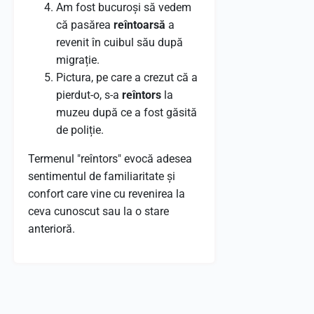
Am fost bucuroși să vedem
că pasărea
reîntoarsă
a
revenit în cuibul său după
migrație.
Pictura, pe care a crezut că a
pierdut-o, s-a
reîntors
la
muzeu după ce a fost găsită
de poliție.
Termenul "reîntors" evocă adesea
sentimentul de familiaritate și
confort care vine cu revenirea la
ceva cunoscut sau la o stare
anterioră.