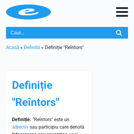
Acasã
»
Definitii
»
Definiție "Reîntors"
Definiție
"Reîntors"
Definiție:
"Reîntors" este un
adjectiv
sau participiu care denotă