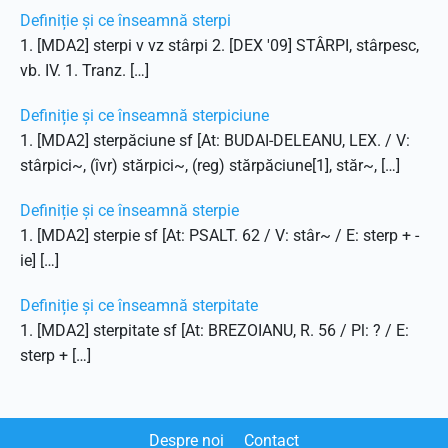
Definiție și ce înseamnă sterpi
1. [MDA2] sterpi v vz stârpi 2. [DEX '09] STÂRPI, stârpesc,
vb. IV. 1. Tranz. […]
Definiție și ce înseamnă sterpiciune
1. [MDA2] sterpăciune sf [At: BUDAI-DELEANU, LEX. / V:
stârpici~, (îvr) stărpici~, (reg) stărpăciune[1], stăr~, […]
Definiție și ce înseamnă sterpie
1. [MDA2] sterpie sf [At: PSALT. 62 / V: stâr~ / E: sterp + -
ie] […]
Definiție și ce înseamnă sterpitate
1. [MDA2] sterpitate sf [At: BREZOIANU, R. 56 / Pl: ? / E:
sterp + […]
Despre noi
Contact