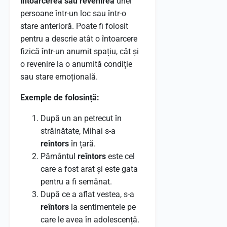
întoarcerea sau revenirea
unei
persoane într-un loc sau într-o
stare anterioră. Poate fi folosit
pentru a descrie atât o întoarcere
fizică într-un anumit spațiu, cât și
o revenire la o anumită condiție
sau stare emoțională.
Exemple de folosință:
După un an petrecut în
străinătate, Mihai s-a
reîntors
în țară.
Pământul
reîntors
este cel
care a fost arat și este gata
pentru a fi semănat.
După ce a aflat vestea, s-a
reîntors
la sentimentele pe
care le avea în adolescență.