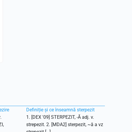
ezire
Definiție și ce înseamnă sterpezit
.
1. [DEX '09] STERPEZIT, -Ă adj. v.
I,
strepezit. 2. [MDA2] sterpezit, ~ă a vz
strepezit […]