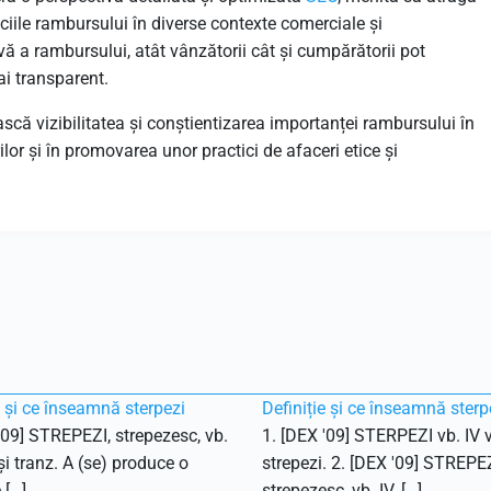
iciile rambursului în diverse contexte comerciale și
ivă a rambursului, atât vânzătorii cât și cumpărătorii pot
i transparent.
că vizibilitatea și conștientizarea importanței rambursului în
lor și în promovarea unor practici de afaceri etice și
e și ce înseamnă sterpezi
Definiție și ce înseamnă sterp
'09] STREPEZI, strepezesc, vb.
1. [DEX '09] STERPEZI vb. IV v
 și tranz. A (se) produce o
strepezi. 2. [DEX '09] STREPEZ
 […]
strepezesc, vb. IV. […]