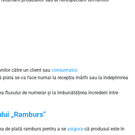
anilor către un client sau
consumator
.
ă plata se va face numai la recepția mărfii sau la îndeplinirea
ea fluxului de numerar și la îmbunătățirea încrederii între
ului „Ramburs”
unea de plată ramburs pentru a se
asigura
că produsul este în