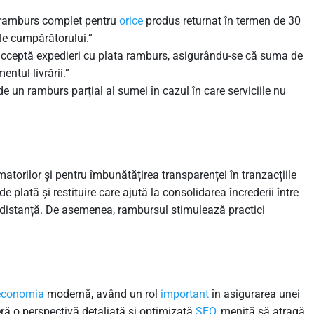
 ramburs complet pentru
orice
produs returnat în termen de 30
ile cumpărătorului.”
 acceptă expedieri cu plata ramburs, asigurându-se că suma de
ntul livrării.”
de un ramburs parțial al sumei în cazul în care serviciile nu
torilor și pentru îmbunătățirea transparenței în tranzacțiile
de plată și restituire care ajută la consolidarea încrederii între
 la distanță. De asemenea, rambursul stimulează practici
economia
modernă, având un rol
important
în asigurarea unei
feră o perspectivă detaliată și optimizată
SEO
, menită să atragă