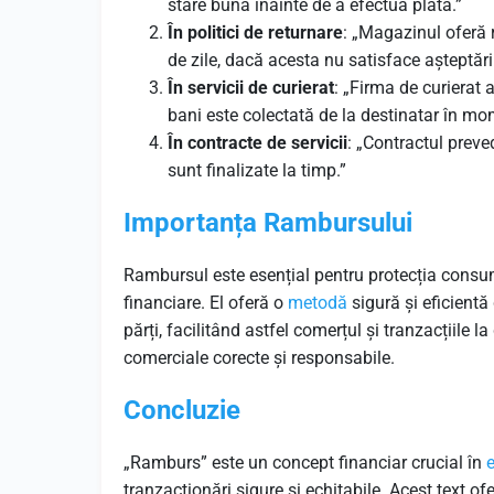
stare bună înainte de a efectua plata.”
În politici de returnare
: „Magazinul oferă
de zile, dacă acesta nu satisface așteptăr
În servicii de curierat
: „Firma de curierat
bani este colectată de la destinatar în mome
În contracte de servicii
: „Contractul preve
sunt finalizate la timp.”
Importanța Rambursului
Rambursul este esențial pentru protecția consuma
financiare. El oferă o
metodă
sigură și eficientă 
părți, facilitând astfel comerțul și tranzacțiile
comerciale corecte și responsabile.
Concluzie
„Ramburs” este un concept financiar crucial în
tranzacționări sigure și echitabile. Acest text o