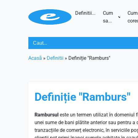
Definitii...
Cum
Cum
sa...
corec
Acasã
»
Definitii
»
Definiție "Ramburs"
Definiție "Ramburs"
Rambursul
este un termen utilizat în domeniul f
unei sume de bani plătite anterior sau pentru a d
tranzacțiile de comerț electronic, în serviciile p
clienții pot primi înapoi sumele achitate în cazul