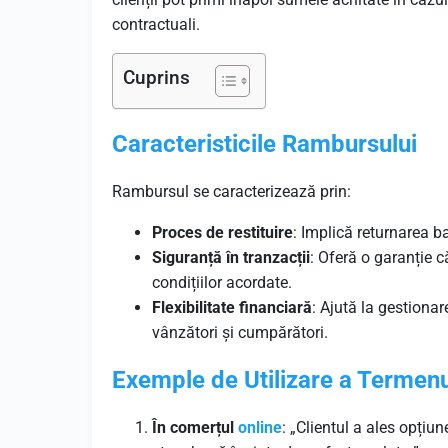
contractuali.
Cuprins
Caracteristicile Rambursului
Rambursul se caracterizează prin:
Proces de restituire
: Implică returnarea b
Siguranță în tranzacții
: Oferă o garanție c
condițiilor acordate.
Flexibilitate financiară
: Ajută la gestionar
vânzători și cumpărători.
Exemple de Utilizare a Termen
În comerțul
online
: „Clientul a ales opți