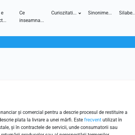
 e
Ce
Curiozitati...
Sinonime...
Silabe..
t...
inseamna...
inanciar și comercial pentru a descrie procesul de restituire a
escrie plata la livrare a unei mărfi. Este
frecvent
utilizat în
oștale, și în contractele de servicii, unde consumatorii sau
 returnării produselor sau al nerespectării termenilor