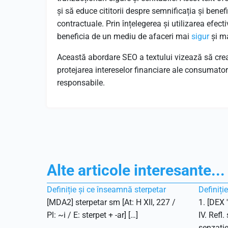
și să educe cititorii despre semnificația și benef
contractuale. Prin înțelegerea și utilizarea efect
beneficia de un mediu de afaceri mai
sigur
și ma
Această abordare SEO a textului vizează să creas
protejarea intereselor financiare ale consumatori
responsabile.
Alte articole interesante...
Definiție și ce înseamnă sterpetar
Definiți
[MDA2] sterpetar sm [At: H XII, 227 /
1. [DEX 
Pl: ~i / E: sterpet + -ar] […]
IV. Refl.
senzație