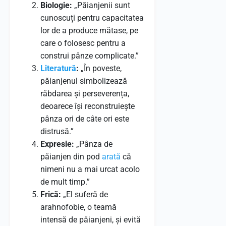
Biologie:
„Păianjenii sunt
cunoscuți pentru capacitatea
lor de a produce mătase, pe
care o folosesc pentru a
construi pânze complicate.”
Literatură
:
„În poveste,
păianjenul simbolizează
răbdarea și perseverența,
deoarece își reconstruiește
pânza ori de câte ori este
distrusă.”
Expresie:
„Pânza de
păianjen din pod
arată
că
nimeni nu a mai urcat acolo
de mult timp.”
Frică:
„El suferă de
arahnofobie, o teamă
intensă de păianjeni, și evită