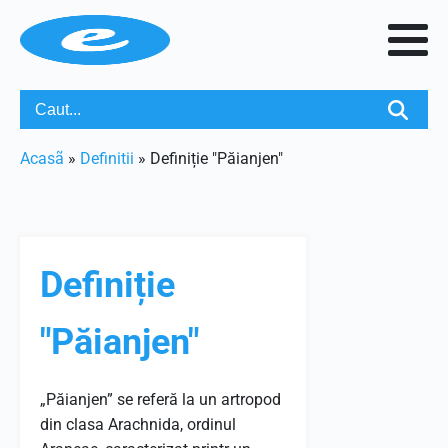
Acasã
»
Definitii
»
Definiție "Păianjen"
Definiție
"Păianjen"
„Păianjen” se referă la un artropod
din clasa Arachnida, ordinul