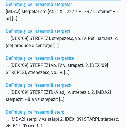
Definiție și ce înseamnă sterpetar
[MDA2] sterpetar sm [At: H XII, 227 / Pl: ~i / E: sterpet + -
ar] […]
Definiție și ce înseamnă sterpezi
1. [DEX '09] STREPEZI, strepezesc, vb. IV. Refl. și tranz. A
(se) produce o senzație […]
Definiție și ce înseamnă sterpezire
1. [DEX '09] STERPEZI vb. IV v. strepezi. 2. [DEX '09]
STREPEZI, strepezesc, vb. IV. […]
Definiție și ce înseamnă sterpezit
1. [DEX '09] STERPEZIT, -Ă adj. v. strepezit. 2. [MDA2]
sterpezit, ~ă a vz strepezit […]
Definiție și ce înseamnă sterpi
1. [MDA2] sterpi v vz stârpi 2. [DEX '09] STÂRPI, stârpesc,
vb. IV. 1. Tranz. […]