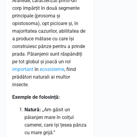
Araneae, caracterizat printr-un
corp împărțit în două segmente
principale (prosoma și
opistosoma), opt picioare și, în
majoritatea cazurilor, abilitatea de
a produce mătase cu care își
construiesc pânze pentru a prinde
prada. Păianjenii sunt răspândiți
pe tot globul și joacă un rol
important
în
ecosisteme
, fiind
prădători naturali ai multor
insecte.
Exemple de folosință:
Natură:
„Am găsit un
păianjen mare în colțul
camerei, care își țesea pânza
cu mare grijă.”