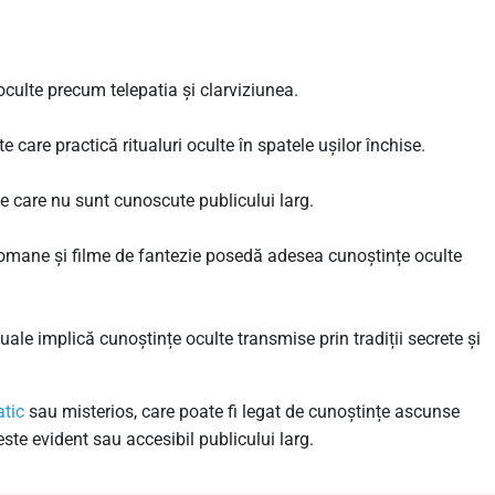
culte precum telepatia și clarviziunea.
e care practică ritualuri oculte în spatele ușilor închise.
te care nu sunt cunoscute publicului larg.
omane și filme de fantezie posedă adesea cunoștințe oculte
uale implică cunoștințe oculte transmise prin tradiții secrete și
tic
sau misterios, care poate fi legat de cunoștințe ascunse
este evident sau accesibil publicului larg.