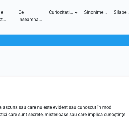
 e
Ce
Curiozitati...
Sinonime...
Silabe..
t...
inseamna...
va ascuns sau care nu este evident sau cunoscut în mod
actici care sunt secrete, misterioase sau care implică cunoștințe