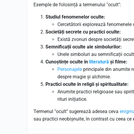
Exemple de folosință a termenului "ocult":
Studiul fenomenelor oculte:
Cercetătorii explorează fenomenele o
Societăți secrete cu practici oculte:
Există zvonuri despre societăți secret
Semnificații oculte ale simbolurilor:
Unele simboluri au semnificații ocul
Cunoștințe oculte în
literatură
și filme:
Personajele
principale din anumite r
despre magie și alchimie.
Practici oculte în religii și spiritualitate:
Anumite practici religioase sau spirit
rituri inițiatice.
Termenul "ocult" sugerează adesea ceva
enigma
sau practici neobișnuite, în contrast cu ceea ce 