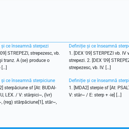
e și ce înseamnă sterpezi
Definiție și ce înseamnă sterp
'09] STREPEZI, strepezesc, vb.
1. [DEX '09] STERPEZI vb. IV v
 și tranz. A (se) produce o
strepezi. 2. [DEX '09] STREPEZ
 […]
strepezesc, vb. IV. […]
e și ce înseamnă sterpiciune
Definiție și ce înseamnă sterp
] sterpăciune sf [At: BUDAI-
1. [MDA2] sterpie sf [At: PSAL
 LEX. / V: stârpici~, (îvr)
V: stâr~ / E: sterp + -ie] […]
~, (reg) stărpăciune[1], stăr~,