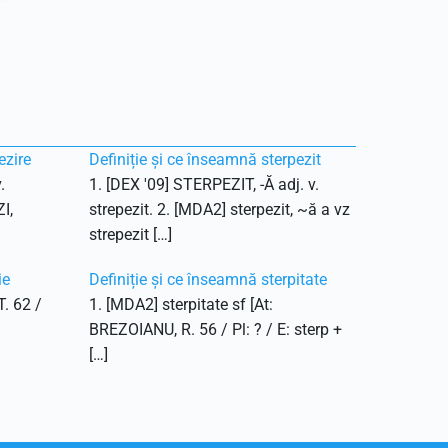
ezire
Definiție și ce înseamnă sterpezit
.
1. [DEX '09] STERPEZIT, -Ă adj. v.
I,
strepezit. 2. [MDA2] sterpezit, ~ă a vz
strepezit […]
ie
Definiție și ce înseamnă sterpitate
T. 62 /
1. [MDA2] sterpitate sf [At:
BREZOIANU, R. 56 / Pl: ? / E: sterp +
[…]