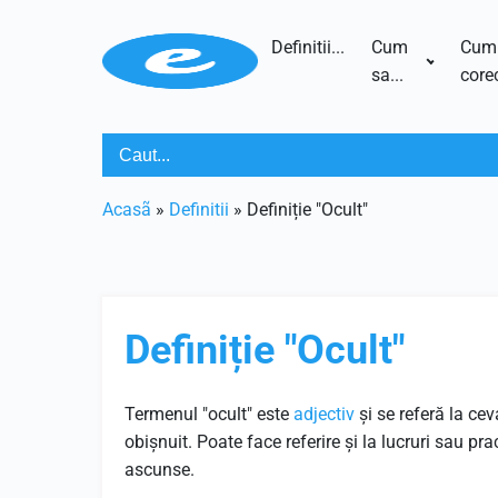
Definitii...
Cum
Cum
sa...
corec
Acasã
»
Definitii
»
Definiție "Ocult"
Definiție "Ocult"
Termenul "ocult" este
adjectiv
și se referă la ce
obișnuit. Poate face referire și la lucruri sau pr
ascunse.