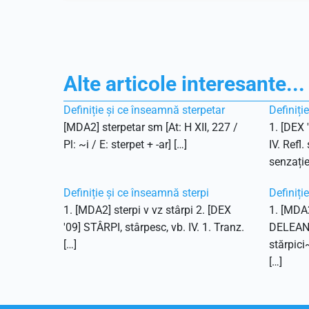
Alte articole interesante...
Definiție și ce înseamnă sterpetar
Definiți
[MDA2] sterpetar sm [At: H XII, 227 /
1. [DEX 
Pl: ~i / E: sterpet + -ar] […]
IV. Refl.
senzație
Definiție și ce înseamnă sterpi
Definiți
1. [MDA2] sterpi v vz stârpi 2. [DEX
1. [MDA2
'09] STÂRPI, stârpesc, vb. IV. 1. Tranz.
DELEANU,
[…]
stărpici
[…]