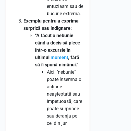
entuziasm sau de
bucurie extremă.
Exemplu pentru a exprima
surpriză sau indignare:
"A făcut o nebunie
când a decis să plece
într-o excursie în
ultimul
moment
, fără
să îi spună nimănui."
Aici, "nebunie"
poate însemna o
acțiune
neașteptată sau
impetuoasă, care
poate surprinde
sau deranja pe
cei din jur.