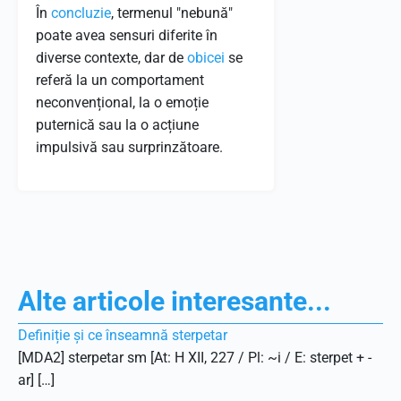
În
concluzie
, termenul "nebună"
poate avea sensuri diferite în
diverse contexte, dar de
obicei
se
referă la un comportament
neconvențional, la o emoție
puternică sau la o acțiune
impulsivă sau surprinzătoare.
Alte articole interesante...
Definiție și ce înseamnă sterpetar
[MDA2] sterpetar sm [At: H XII, 227 / Pl: ~i / E: sterpet + -
ar] […]