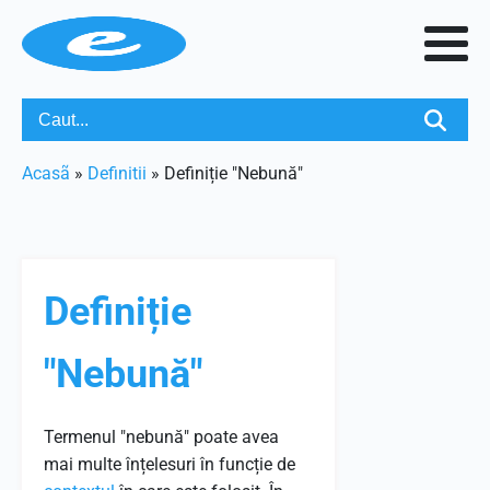
Acasã
»
Definitii
»
Definiție "Nebună"
Definiție
"Nebună"
Termenul "nebună" poate avea
mai multe înțelesuri în funcție de