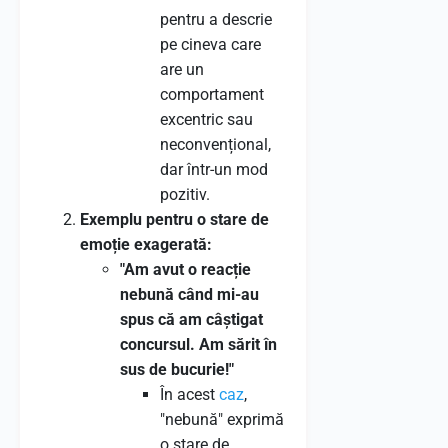
pentru a descrie
pe cineva care
are un
comportament
excentric sau
neconvențional,
dar într-un mod
pozitiv.
Exemplu pentru o stare de
emoție exagerată:
"Am avut o reacție
nebună când mi-au
spus că am câștigat
concursul. Am sărit în
sus de bucurie!"
În acest
caz
,
"nebună" exprimă
o stare de