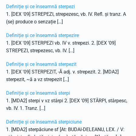
Definiție și ce înseamnă sterpezi
1. [DEX '09] STREPEZI, strepezesc, vb. IV. Refl. și tranz. A
(se) produce o senzație […]
Definiție și ce înseamnă sterpezire
1. [DEX '09] STERPEZI vb. IV v. strepezi. 2. [DEX '09]
STREPEZI, strepezesc, vb. IV. […]
Definiție și ce înseamnă sterpezit
1. [DEX '09] STERPEZIT, -Ă adj. v. strepezit. 2. [MDA2]
sterpezit, ~ă a vz strepezit […]
Definiție și ce înseamnă sterpi
1. [MDA2] sterpi v vz stârpi 2. [DEX '09] STÂRPI, stârpesc,
vb. IV. 1. Tranz. […]
Definiție și ce înseamnă sterpiciune
1. [MDA2] sterpăciune sf [At: BUDAI-DELEANU, LEX. / V: