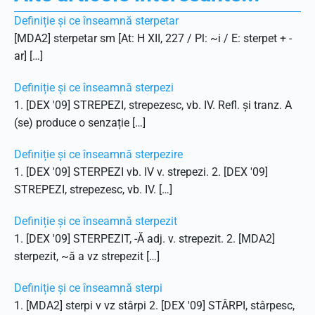
Definiție și ce înseamnă sterpetar
[MDA2] sterpetar sm [At: H XII, 227 / Pl: ~i / E: sterpet + -
ar] […]
Definiție și ce înseamnă sterpezi
1. [DEX '09] STREPEZI, strepezesc, vb. IV. Refl. și tranz. A
(se) produce o senzație […]
Definiție și ce înseamnă sterpezire
1. [DEX '09] STERPEZI vb. IV v. strepezi. 2. [DEX '09]
STREPEZI, strepezesc, vb. IV. […]
Definiție și ce înseamnă sterpezit
1. [DEX '09] STERPEZIT, -Ă adj. v. strepezit. 2. [MDA2]
sterpezit, ~ă a vz strepezit […]
Definiție și ce înseamnă sterpi
1. [MDA2] sterpi v vz stârpi 2. [DEX '09] STÂRPI, stârpesc,