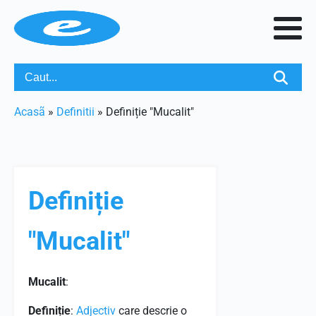
Acasã
»
Definitii
»
Definiție "Mucalit"
Definiție
"Mucalit"
Mucalit
:
Definiție
:
Adjectiv
care descrie o