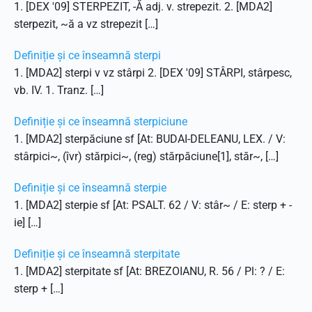
1. [DEX '09] STERPEZIT, -Ă adj. v. strepezit. 2. [MDA2]
sterpezit, ~ă a vz strepezit […]
Definiție și ce înseamnă sterpi
1. [MDA2] sterpi v vz stârpi 2. [DEX '09] STÂRPI, stârpesc,
vb. IV. 1. Tranz. […]
Definiție și ce înseamnă sterpiciune
1. [MDA2] sterpăciune sf [At: BUDAI-DELEANU, LEX. / V:
stârpici~, (îvr) stărpici~, (reg) stărpăciune[1], stăr~, […]
Definiție și ce înseamnă sterpie
1. [MDA2] sterpie sf [At: PSALT. 62 / V: stâr~ / E: sterp + -
ie] […]
Definiție și ce înseamnă sterpitate
1. [MDA2] sterpitate sf [At: BREZOIANU, R. 56 / Pl: ? / E:
sterp + […]