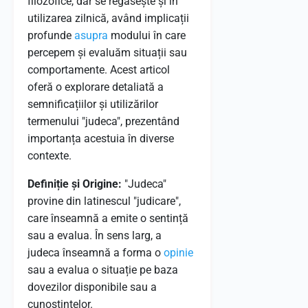
filozofice, dar se regăsește și în
utilizarea zilnică, având implicații
profunde
asupra
modului în care
percepem și evaluăm situații sau
comportamente. Acest articol
oferă o explorare detaliată a
semnificațiilor și utilizărilor
termenului "judeca", prezentând
importanța acestuia în diverse
contexte.
Definiție și Origine:
"Judeca"
provine din latinescul "judicare",
care înseamnă a emite o sentință
sau a evalua. În sens larg, a
judeca înseamnă a forma o
opinie
sau a evalua o situație pe baza
dovezilor disponibile sau a
cunoștințelor.