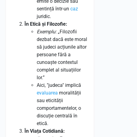
emite o decizie sau
sentință într-un
caz
juridic.
În Etică și Filozofie:
Exemplu:
„Filozofii
dezbat dacă este moral
să judeci acțiunile altor
persoane fără a
cunoaște contextul
complet al situațiilor
lor.”
Aici, "judeca" implică
evaluarea
moralității
sau eticității
comportamentelor, o
discuție centrală în
etică.
În Viața Cotidiană: