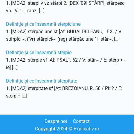
1. [MDA2] sterpi v vz stârpi 2. [DEX '09] STÂRPI, stârpesc,
vb. IV. 1. Tranz. […]
Definiție și ce înseamnă sterpiciune
1. [MDA2] sterpăciune sf [At: BUDAI-DELEANU, LEX. / V:
stârpici~, (îvr) stărpici~, (reg) stărpăciune[1], stăr~, […]
Definiție și ce înseamnă sterpie
1. [MDA2] sterpie sf [At: PSALT. 62 / V: stâr~ / E: sterp + -
ie] […]
Definiție și ce înseamnă sterpitate
1. [MDA2] sterpitate sf [At: BREZOIANU, R. 56 / Pl: ? / E:
sterp + […]
Despre noi
Contact
Copyright
2024
© Explicativ.ro