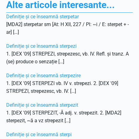
Alte articole interesante...
Definiție și ce înseamnă sterpetar
[MDA2] sterpetar sm [At: H XII, 227 / Pl: ~i / E: sterpet + -
ar] […]
Definiție și ce înseamnă sterpezi
1. [DEX '09] STREPEZI, strepezesc, vb. IV. Refl. și tranz. A
(se) produce o senzație […]
Definiție și ce înseamnă sterpezire
1. [DEX '09] STERPEZI vb. IV v. strepezi. 2. [DEX '09]
STREPEZI, strepezesc, vb. IV. […]
Definiție și ce înseamnă sterpezit
1. [DEX '09] STERPEZIT, -Ă adj. v. strepezit. 2. [MDA2]
sterpezit, ~ă a vz strepezit […]
Definiție și ce înseamnă sterpi