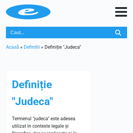
Acasã
»
Definitii
»
Definiție "Judeca"
Definiție
"Judeca"
Termenul "judeca" este adesea
utilizat în contexte legale și