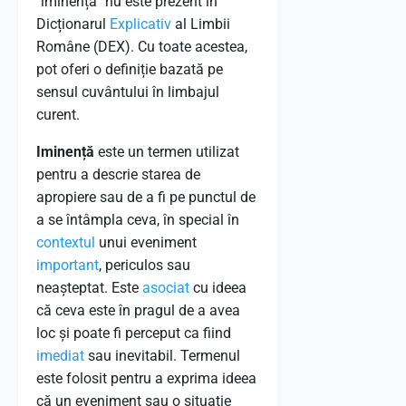
"iminență" nu este prezent în
Dicționarul
Explicativ
al Limbii
Române (DEX). Cu toate acestea,
pot oferi o definiție bazată pe
sensul cuvântului în limbajul
curent.
Iminență
este un termen utilizat
pentru a descrie starea de
apropiere sau de a fi pe punctul de
a se întâmpla ceva, în special în
contextul
unui eveniment
important
, periculos sau
neașteptat. Este
asociat
cu ideea
că ceva este în pragul de a avea
loc și poate fi perceput ca fiind
imediat
sau inevitabil. Termenul
este folosit pentru a exprima ideea
că un eveniment sau o situație