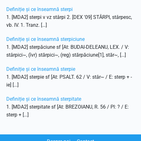
Definiție și ce înseamnă sterpi
1. [MDA2] sterpi v vz stârpi 2. [DEX '09] STÂRPI, stârpesc,
vb. IV. 1. Tranz. […]
Definiție și ce înseamnă sterpiciune
1. [MDA2] sterpăciune sf [At: BUDAI-DELEANU, LEX. / V:
stârpici~, (îvr) stărpici~, (reg) stărpăciune[1], stăr~, […]
Definiție și ce înseamnă sterpie
1. [MDA2] sterpie sf [At: PSALT. 62 / V: stâr~ / E: sterp + -
ie] […]
Definiție și ce înseamnă sterpitate
1. [MDA2] sterpitate sf [At: BREZOIANU, R. 56 / Pl: ? / E:
sterp + […]