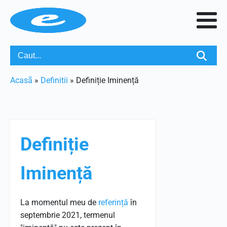
Acasã
»
Definitii
»
Definiție Iminență
Definiție
Iminență
La momentul meu de
referință
în
septembrie 2021, termenul