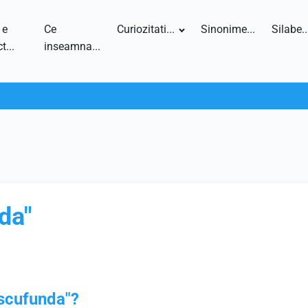
 e
Ce
Curiozitati...
Sinonime...
Silabe..
t...
inseamna...
da"
"scufunda"?