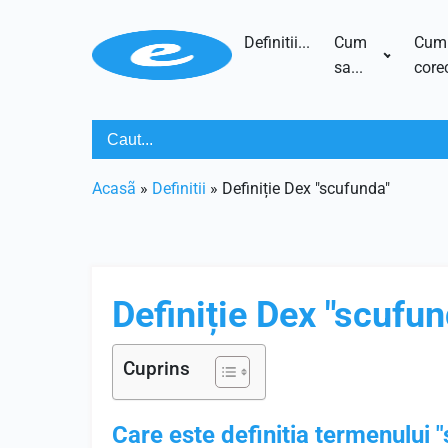
Definitii...
Cum
Cum
sa...
corec
Acasã
»
Definitii
»
Definiție Dex "scufunda"
Definiție Dex "scufun
Cuprins
Care este definitia termenului 