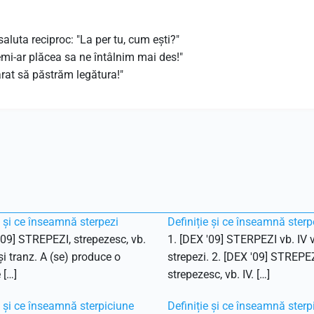
saluta reciproc: "La per tu, cum ești?"
remi-ar plăcea sa ne întâlnim mai des!"
părat să păstrăm legătura!"
e și ce înseamnă sterpezi
Definiție și ce înseamnă sterp
'09] STREPEZI, strepezesc, vb.
1. [DEX '09] STERPEZI vb. IV v
 și tranz. A (se) produce o
strepezi. 2. [DEX '09] STREPEZ
 […]
strepezesc, vb. IV. […]
e și ce înseamnă sterpiciune
Definiție și ce înseamnă sterp