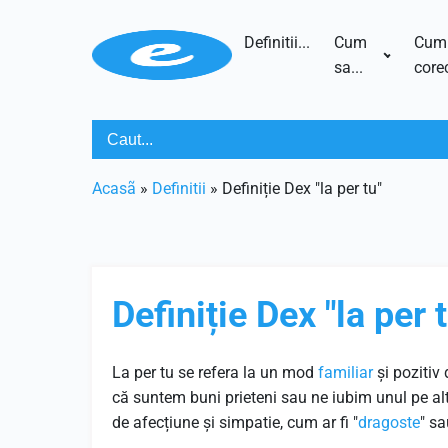
Definitii...
Cum
Cum
sa...
corec
Acasã
»
Definitii
»
Definiție Dex "la per tu"
Definiție Dex "la per 
La per tu se refera la un mod
familiar
și pozitiv
că suntem buni prieteni sau ne iubim unul pe alt
de afecțiune și simpatie, cum ar fi "
dragoste
" sa