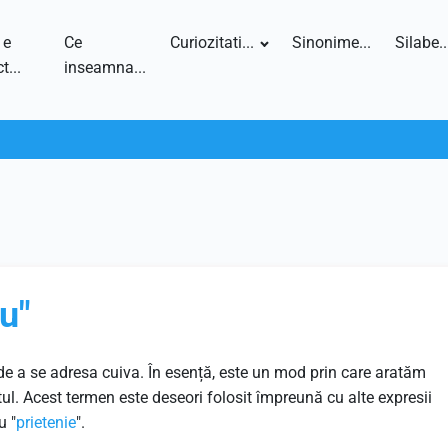
 e
Ce
Curiozitati...
Sinonime...
Silabe..
t...
inseamna...
tu"
 de a se adresa cuiva. În esență, este un mod prin care aratăm
ul. Acest termen este deseori folosit împreună cu alte expresii
u "
prietenie
".