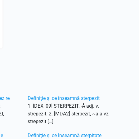
ezire
Definiție și ce înseamnă sterpezit
.
1. [DEX '09] STERPEZIT, -Ă adj. v.
I,
strepezit. 2. [MDA2] sterpezit, ~ă a vz
strepezit […]
ie
Definiție și ce înseamnă sterpitate