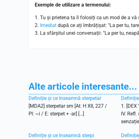
Exemple de utilizare a termenului:
1. Tu și prietena ta îl folosiți ca un mod de a vă 
2.
Imediat
după ce ați îmbrățișat: "La per tu, ta
3. La sfârșitul unei conversații: "La per tu, nea
Alte articole interesante...
Definiție și ce înseamnă sterpetar
Definiți
[MDA2] sterpetar sm [At: H XII, 227 /
1. [DEX 
Pl: ~i / E: sterpet + -ar] […]
IV. Refl.
senzație
Definiție și ce înseamnă sterpi
Definiți