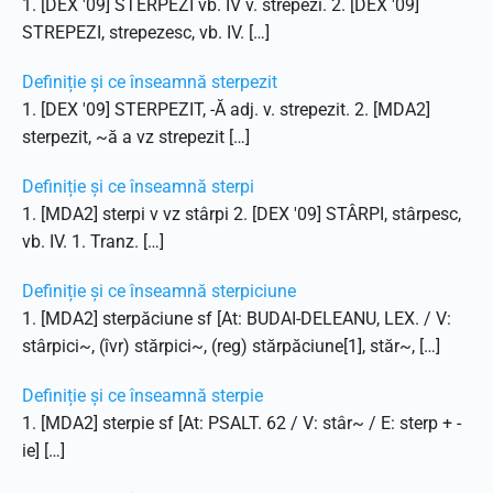
1. [DEX '09] STERPEZI vb. IV v. strepezi. 2. [DEX '09]
STREPEZI, strepezesc, vb. IV. […]
Definiție și ce înseamnă sterpezit
1. [DEX '09] STERPEZIT, -Ă adj. v. strepezit. 2. [MDA2]
sterpezit, ~ă a vz strepezit […]
Definiție și ce înseamnă sterpi
1. [MDA2] sterpi v vz stârpi 2. [DEX '09] STÂRPI, stârpesc,
vb. IV. 1. Tranz. […]
Definiție și ce înseamnă sterpiciune
1. [MDA2] sterpăciune sf [At: BUDAI-DELEANU, LEX. / V:
stârpici~, (îvr) stărpici~, (reg) stărpăciune[1], stăr~, […]
Definiție și ce înseamnă sterpie
1. [MDA2] sterpie sf [At: PSALT. 62 / V: stâr~ / E: sterp + -
ie] […]