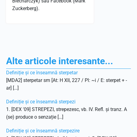
Blecharczyk) sau Facebook (Mark
Zuckerberg).
Alte articole interesante...
Definiție și ce înseamnă sterpetar
[MDA2] sterpetar sm [At: H XII, 227 / Pl: ~i / E: sterpet + -
ar] […]
Definiție și ce înseamnă sterpezi
1. [DEX '09] STREPEZI, strepezesc, vb. IV. Refl. și tranz. A
(se) produce o senzație […]
Definiție și ce înseamnă sterpezire