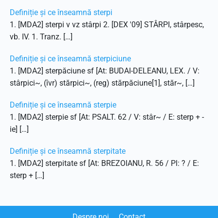
Definiție și ce înseamnă sterpi
1. [MDA2] sterpi v vz stârpi 2. [DEX '09] STÂRPI, stârpesc,
vb. IV. 1. Tranz. […]
Definiție și ce înseamnă sterpiciune
1. [MDA2] sterpăciune sf [At: BUDAI-DELEANU, LEX. / V:
stârpici~, (îvr) stărpici~, (reg) stărpăciune[1], stăr~, […]
Definiție și ce înseamnă sterpie
1. [MDA2] sterpie sf [At: PSALT. 62 / V: stâr~ / E: sterp + -
ie] […]
Definiție și ce înseamnă sterpitate
1. [MDA2] sterpitate sf [At: BREZOIANU, R. 56 / Pl: ? / E:
sterp + […]
Despre noi
Contact