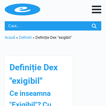
Acasã
»
Definitii
»
Definiție Dex "exigibil"
Definiție Dex
"exigibil"
Ce inseamna
"Exigibil"? Cu