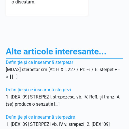
o discutam.
Alte articole interesante...
Definiție și ce înseamnă sterpetar
[MDA2] sterpetar sm [At: H XII, 227 / Pl: ~i / E: sterpet + -
ar] […]
Definiție și ce înseamnă sterpezi
1. [DEX '09] STREPEZI, strepezesc, vb. IV. Refl. și tranz. A
(se) produce o senzație […]
Definiție și ce înseamnă sterpezire
1. [DEX '09] STERPEZI vb. IV v. strepezi. 2. [DEX '09]