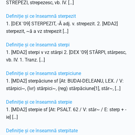
STREPEZI, strepezesc, vb. IV. […]
Definiție și ce înseamnă sterpezit
1. [DEX '09] STERPEZIT, -Ă adj. v. strepezit. 2. [MDA2]
sterpezit, ~ă a vz strepezit […]
Definiție și ce înseamnă sterpi
1. [MDA2] sterpi v vz stârpi 2. [DEX '09] STÂRPI, stârpesc,
vb. IV. 1. Tranz. […]
Definiție și ce înseamnă sterpiciune
1. [MDA2] sterpăciune sf [At: BUDAI-DELEANU, LEX. / V:
stârpici~, (îvr) stărpici~, (reg) stărpăciune[1], stăr~, […]
Definiție și ce înseamnă sterpie
1. [MDA2] sterpie sf [At: PSALT. 62 / V: stâr~ / E: sterp + -
ie] […]
Definiție și ce înseamnă sterpitate