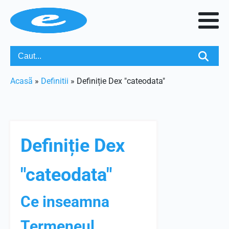
Acasã
»
Definitii
»
Definiție Dex "cateodata"
Definiție Dex
"cateodata"
Ce inseamna
Termeneul