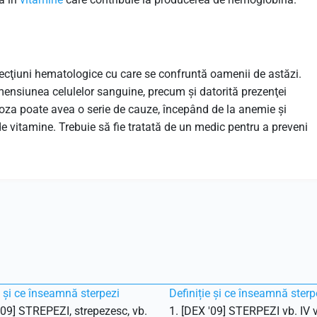
ecţiuni hematologice cu care se confruntă oamenii de astăzi.
nsiunea celulelor sanguine, precum și datorită prezenţei
citoza poate avea o serie de cauze, începând de la anemie și
e vitamine. Trebuie să fie tratată de un medic pentru a preveni
e și ce înseamnă sterpezi
Definiție și ce înseamnă sterp
'09] STREPEZI, strepezesc, vb.
1. [DEX '09] STERPEZI vb. IV v