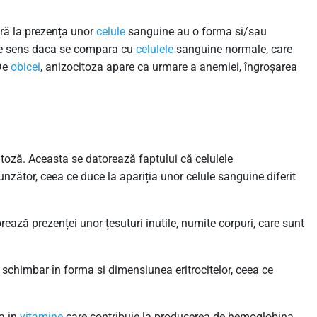
eră la prezența unor
celule
sanguine au o forma si/sau
are sens daca se compara cu
celulele
sanguine normale, care
 De
obicei
, anizocitoza apare ca urmare a anemiei, îngroșarea
oză. Aceasta se datorează faptului că celulele
nzător, ceea ce duce la apariția unor celule sanguine diferit
rează prezenței unor țesuturi inutile, numite corpuri, care sunt
ta schimbar în forma si dimensiunea eritrocitelor, ceea ce
a in
vitamine
care contribuie la producerea de hemoglobina.