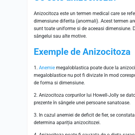
Anizocitoza este un termen medical care se ref
dimensiune diferita (anormali). Acest termen 
sunt toate uniforme si de aceeasi dimensiune.
sângelui sau alte motive.
Exemple de Anizocitoza
1.
Anemie
megaloblastica poate duce la anizocit
megaloblastice nu pot fi divizate în mod corespu
de forma si dimensiune.
2. Anizocitoza corpurilor lui Howell-Jolly se dato
prezente în sângele unei persoane sanatoase.
3. In cazul anemiei de deficit de fier, se consta
determina apariția anizocitozei.
4. Anizocitoza poate fi cauzata de o dieta sarac