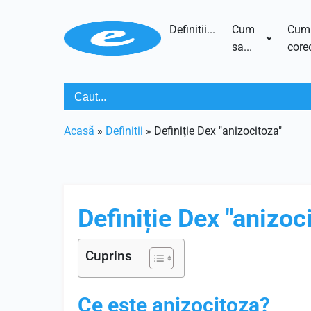
Definitii...
Cum
Cum
sa...
corec
Acasã
»
Definitii
»
Definiție Dex "anizocitoza"
Definiție Dex "anizoc
Cuprins
Ce este anizocitoza?