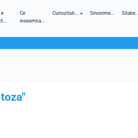
 e
Ce
Curiozitati...
Sinonime...
Silabe..
t...
inseamna...
itoza"