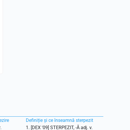
ezire
Definiție și ce înseamnă sterpezit
.
1. [DEX '09] STERPEZIT, -Ă adj. v.