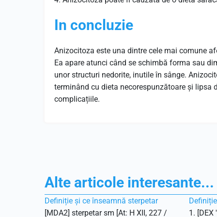
In concluzie
Anizocitoza este una dintre cele mai comune af
Ea apare atunci când se schimbă forma sau dime
unor structuri nedorite, inutile în sânge. Anizo
terminând cu dieta necorespunzătoare și lipsa d
complicațiile.
Alte articole interesante...
Definiție și ce înseamnă sterpetar
Definiți
[MDA2] sterpetar sm [At: H XII, 227 /
1. [DEX 