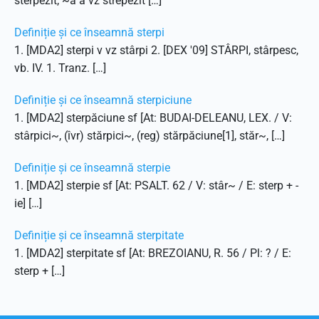
sterpezit, ~ă a vz strepezit […]
Definiție și ce înseamnă sterpi
1. [MDA2] sterpi v vz stârpi 2. [DEX '09] STÂRPI, stârpesc,
vb. IV. 1. Tranz. […]
Definiție și ce înseamnă sterpiciune
1. [MDA2] sterpăciune sf [At: BUDAI-DELEANU, LEX. / V:
stârpici~, (îvr) stărpici~, (reg) stărpăciune[1], stăr~, […]
Definiție și ce înseamnă sterpie
1. [MDA2] sterpie sf [At: PSALT. 62 / V: stâr~ / E: sterp + -
ie] […]
Definiție și ce înseamnă sterpitate
1. [MDA2] sterpitate sf [At: BREZOIANU, R. 56 / Pl: ? / E:
sterp + […]