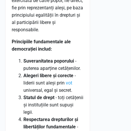
exercitată de către popor, fie direct,
fie prin reprezentanți aleși, pe baza
principiului egalității în drepturi și
al participării libere și
responsabile.
Principiile fundamentale ale
democrației includ:
Suveranitatea poporului
-
puterea aparține cetățenilor.
Alegeri libere și corecte
-
liderii sunt aleși prin
vot
universal, egal și secret.
Statul de drept
- toți cetățenii
și instituțiile sunt supuși
legii.
Respectarea drepturilor și
libertăților fundamentale
-