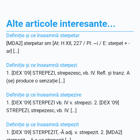
Alte articole interesante...
Definiție și ce înseamnă sterpetar
[MDA2] sterpetar sm [At: H XII, 227 / Pl: ~i / E: sterpet + -
ar] […]
Definiție și ce înseamnă sterpezi
1. [DEX '09] STREPEZI, strepezesc, vb. IV. Refl. și tranz. A
(se) produce o senzație […]
Definiție și ce înseamnă sterpezire
1. [DEX '09] STERPEZI vb. IV v. strepezi. 2. [DEX '09]
STREPEZI, strepezesc, vb. IV. […]
Definiție și ce înseamnă sterpezit
1. [DEX '09] STERPEZIT, -Ă adj. v. strepezit. 2. [MDA2]