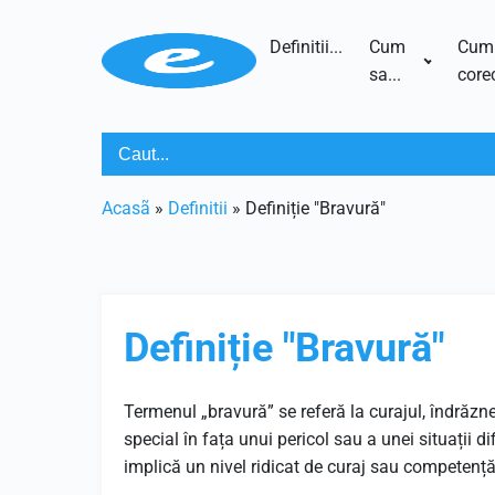
Definitii...
Cum
Cum
sa...
corec
Acasã
»
Definitii
»
Definiție "Bravură"
Definiție "Bravură"
Termenul „bravură” se referă la curajul, îndrăzn
special în fața unui pericol sau a unei situații 
implică un nivel ridicat de curaj sau competență