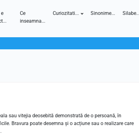
 e
Ce
Curiozitati...
Sinonime...
Silabe..
t...
inseamna...
eala sau vitejia deosebită demonstrată de o persoană, în
dificile. Bravura poate desemna și o acțiune sau o realizare care
.