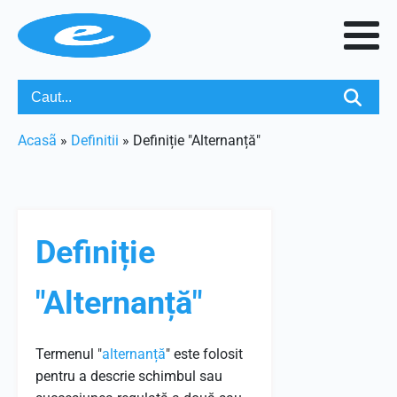
Acasã
»
Definitii
»
Definiție "Alternanță"
Definiție
"Alternanță"
Termenul "
alternanță
" este folosit
pentru a descrie schimbul sau