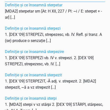
Definiție și ce înseamnă sterpetar
[MDA2] sterpetar sm [At: H XII, 227 / Pl: ~i / E: sterpet + -
ar] […]
Definiție și ce înseamnă sterpezi
1. [DEX '09] STREPEZI, strepezesc, vb. IV. Refl. și tranz. A
(se) produce o senzație […]
Definiție și ce înseamnă sterpezire
1. [DEX '09] STERPEZI vb. IV v. strepezi. 2. [DEX '09]
STREPEZI, strepezesc, vb. IV. […]
Definiție și ce înseamnă sterpezit
1. [DEX '09] STERPEZIT, -Ă adj. v. strepezit. 2. [MDA2]
sterpezit, ~ă a vz strepezit […]
Definiție și ce înseamnă sterpi
1. [MDA2] sterpi v vz stârpi 2. [DEX '09] STÂRPI, stârpesc,