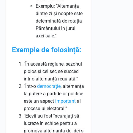
Exemplu: "Alternanța
dintre zi și noapte este
determinată de rotația
Pământului în jurul
axei sale."
Exemple de folosință:
"În această regiune, sezonul
ploios și cel sec se succed
într-o alternanță regulată."
"Într-o
democrație
, alternanța
la putere a partidelor politice
este un aspect
important
al
procesului electoral."
"Elevii au fost încurajați să
lucreze în echipe pentru a
promova alternanța de idei și