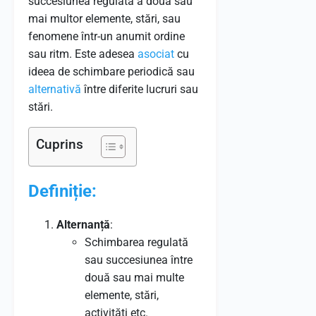
succesiunea regulată a două sau
mai multor elemente, stări, sau
fenomene într-un anumit ordine
sau ritm. Este adesea
asociat
cu
ideea de schimbare periodică sau
alternativă
între diferite lucruri sau
stări.
Cuprins
Definiție:
Alternanță
:
Schimbarea regulată
sau succesiunea între
două sau mai multe
elemente, stări,
activități etc.