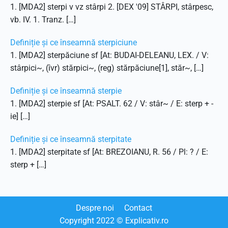
1. [MDA2] sterpi v vz stârpi 2. [DEX '09] STÂRPI, stârpesc,
vb. IV. 1. Tranz. […]
Definiție și ce înseamnă sterpiciune
1. [MDA2] sterpăciune sf [At: BUDAI-DELEANU, LEX. / V:
stârpici~, (îvr) stărpici~, (reg) stărpăciune[1], stăr~, […]
Definiție și ce înseamnă sterpie
1. [MDA2] sterpie sf [At: PSALT. 62 / V: stâr~ / E: sterp + -
ie] […]
Definiție și ce înseamnă sterpitate
1. [MDA2] sterpitate sf [At: BREZOIANU, R. 56 / Pl: ? / E:
sterp + […]
Despre noi
Contact
Copyright
2022
© Explicativ.ro