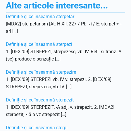
Alte articole interesante...
Definiție și ce înseamnă sterpetar
[MDA2] sterpetar sm [At: H XII, 227 / Pl: ~i / E: sterpet + -
ar] […]
Definiție și ce înseamnă sterpezi
1. [DEX '09] STREPEZI, strepezesc, vb. IV. Refl. și tranz. A
(se) produce o senzație […]
Definiție și ce înseamnă sterpezire
1. [DEX '09] STERPEZI vb. IV v. strepezi. 2. [DEX '09]
STREPEZI, strepezesc, vb. IV. […]
Definiție și ce înseamnă sterpezit
1. [DEX '09] STERPEZIT, -Ă adj. v. strepezit. 2. [MDA2]
sterpezit, ~ă a vz strepezit […]
Definiție și ce înseamnă sterpi