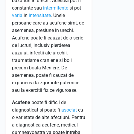
bazaituri in urechi. Acestea pot fi
constante sau
intermitente
si pot
varia
in
intensitate
. Unele
persoane care au acufene simt, de
asemenea, presiune in urechi.
Acufene poate fi cauzat de o serie
de lucruri, inclusiv pierderea
auzului, infectii ale urechii,
traumatisme craniene si boli
precum boala Meniere. De
asemenea, poate fi cauzat de
expunerea la zgomote puternice
sau la exercitii fizice viguroase.
Acufene
poate fi dificil de
diagnosticat si poate fi
asociat
cu
o varietate de alte afectiuni. Pentru
a diagnostica acufene, medicul
dumneavoastra va poate intreba