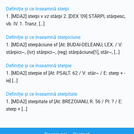
Definiție și ce înseamnă sterpi
1. [MDA2] sterpi v vz stârpi 2. [DEX '09] STÂRPI, stârpesc,
vb. IV. 1. Tranz. […]
Definiție și ce înseamnă sterpiciune
1. [MDA2] sterpăciune sf [At: BUDAI-DELEANU, LEX. / V:
stârpici~, (îvr) stărpici~, (reg) stărpăciune[1], stăr~, […]
Definiție și ce înseamnă sterpie
1. [MDA2] sterpie sf [At: PSALT. 62 / V: stâr~ / E: sterp + -
ie] […]
Definiție și ce înseamnă sterpitate
1. [MDA2] sterpitate sf [At: BREZOIANU, R. 56 / Pl: ? / E:
sterp + […]