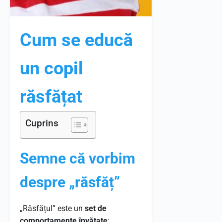
Cum se educă
un copil
răsfățat
Cuprins
Semne că vorbim
despre „răsfăț”
„Răsfățul” este un
set de
comportamente învățate
: