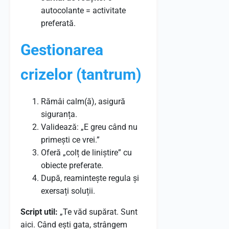
autocolante = activitate
preferată.
Gestionarea
crizelor (tantrum)
Rămâi calm(ă), asigură
siguranța.
Validează: „E greu când nu
primești ce vrei.”
Oferă „colț de liniștire” cu
obiecte preferate.
După, reamintește regula și
exersați soluții.
Script util:
„Te văd supărat. Sunt
aici. Când ești gata, strângem