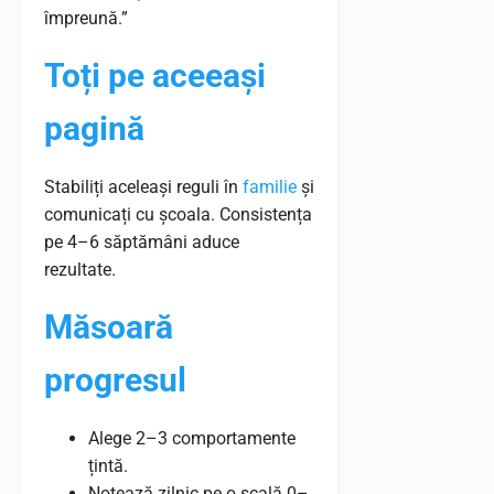
împreună.”
Toți pe aceeași
pagină
Stabiliți aceleași reguli în
familie
și
comunicați cu școala. Consistența
pe 4–6 săptămâni aduce
rezultate.
Măsoară
progresul
Alege 2–3 comportamente
țintă.
Notează zilnic pe o scală 0–