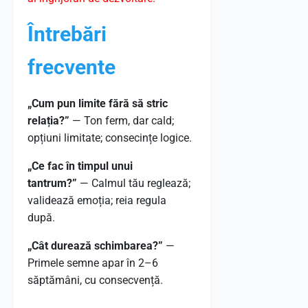
Întrebări
frecvente
„Cum pun limite fără să stric
relația?”
— Ton ferm, dar cald;
opțiuni limitate; consecințe logice.
„Ce fac în timpul unui
tantrum?”
— Calmul tău reglează;
validează emoția; reia regula
după.
„Cât durează schimbarea?”
—
Primele semne apar în 2–6
săptămâni, cu consecvență.