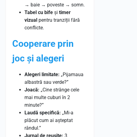
→ baie → poveste → somn.
Tabel cu bife
și
timer
vizual
pentru tranziții fără
conflicte.
Cooperare prin
joc și alegeri
Alegeri limitate:
„Pijamaua
albastră sau verde?”
Joacă:
„Cine strânge cele
mai multe cuburi în 2
minute?”
Laudă specifică:
„Mi-a
plăcut cum ai așteptat
rândul.”
Jurnal de reușite:
3