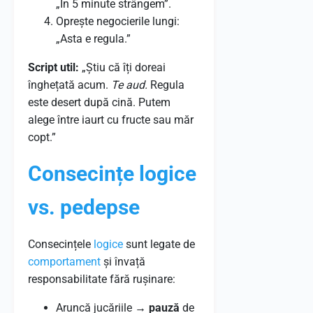
„În 5 minute strângem”.
Oprește negocierile lungi:
„Asta e regula.”
Script util:
„Știu că îți doreai
înghețată acum.
Te aud.
Regula
este desert după cină. Putem
alege între iaurt cu fructe sau măr
copt.”
Consecințe logice
vs. pedepse
Consecințele
logice
sunt legate de
comportament
și învață
responsabilitate fără rușinare:
Aruncă jucăriile →
pauză
de