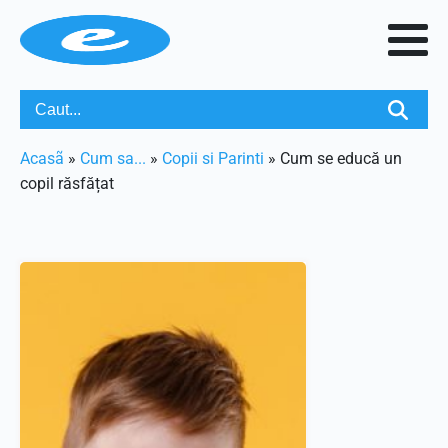
Acasã
»
Cum sa...
»
Copii si Parinti
»
Cum se educă un
copil răsfățat