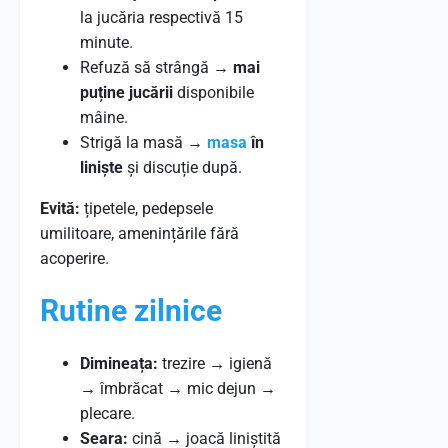
la jucăria respectivă 15
minute.
Refuză să strângă →
mai
puține jucării
disponibile
mâine.
Strigă la masă →
masa
în
liniște
și discuție după.
Evită:
țipetele, pedepsele
umilitoare, amenințările fără
acoperire.
Rutine zilnice
Dimineața:
trezire → igienă
→ îmbrăcat → mic dejun →
plecare.
Seara:
cină → joacă liniștită