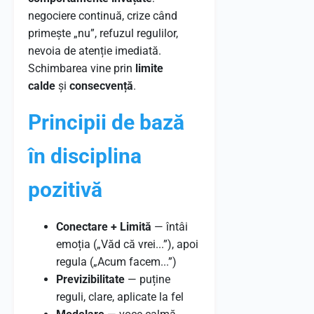
negociere continuă, crize când
primește „nu”, refuzul regulilor,
nevoia de atenție imediată.
Schimbarea vine prin
limite
calde
și
consecvență
.
Principii de bază
în disciplina
pozitivă
Conectare + Limită
— întâi
emoția („Văd că vrei...”), apoi
regula („Acum facem...”)
Previzibilitate
— puține
reguli, clare, aplicate la fel