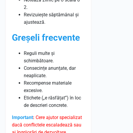
2.
Revizuiește săptămânal și
ajustează.
Greșeli frecvente
Reguli multe și
schimbătoare.
Consecințe anunțate, dar
neaplicate.
Recompense materiale
excesive.
Etichete („e răsfățat”) în loc
de descrieri concrete.
Important
:
Cere ajutor specializat
dacă conflictele escaladează sau
ai îngrijorări de dezvoltare.