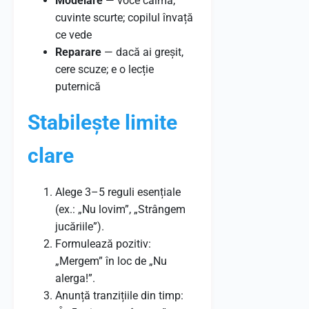
Modelare
— voce calmă,
cuvinte scurte; copilul învață
ce vede
Reparare
— dacă ai greșit,
cere scuze; e o lecție
puternică
Stabilește limite
clare
Alege 3–5 reguli esențiale
(ex.: „Nu lovim”, „Strângem
jucăriile”).
Formulează pozitiv:
„Mergem” în loc de „Nu
alerga!”.
Anunță tranzițiile din timp: