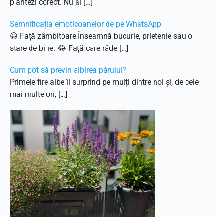
plantezi corect. Nu ai […]
Semnificația emoticoanelor de pe WhatsApp
😀 Față zâmbitoare Înseamnă bucurie, prietenie sau o
stare de bine. 😂 Față care râde […]
Cum pot să previn albirea părului?
Primele fire albe îi surprind pe mulți dintre noi și, de cele
mai multe ori, […]